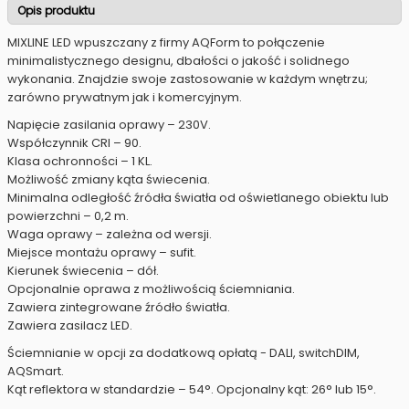
Opis produktu
MIXLINE LED wpuszczany z firmy AQForm to połączenie
minimalistycznego designu, dbałości o jakość i solidnego
wykonania. Znajdzie swoje zastosowanie w każdym wnętrzu;
zarówno prywatnym jak i komercyjnym.
Napięcie zasilania oprawy – 230V.
Współczynnik CRI – 90.
Klasa ochronności – 1 KL.
Możliwość zmiany kąta świecenia.
Minimalna odległość źródła światła od oświetlanego obiektu lub
powierzchni – 0,2 m.
Waga oprawy – zależna od wersji.
Miejsce montażu oprawy – sufit.
Kierunek świecenia – dół.
Opcjonalnie oprawa z możliwością ściemniania.
Zawiera zintegrowane źródło światła.
Zawiera zasilacz LED.
Ściemnianie w opcji za dodatkową opłatą - DALI, switchDIM,
AQSmart.
Kąt reflektora w standardzie – 54°. Opcjonalny kąt: 26° lub 15°.