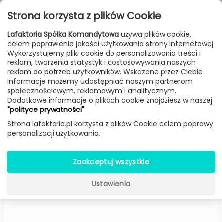
Przejdź do treści
Toggle
Strona korzysta z plików Cookie
navigat
Lafaktoria Spółka Komandytowa
używa plików cookie,
celem poprawienia jakości użytkowania strony internetowej.
FILTROWANIE & SORTOWANIE
Wykorzystujemy pliki cookie do personalizowania treści i
reklam, tworzenia statystyk i dostosowywania naszych
Lampy
Producenci
AQForm
Produkt
reklam do potrzeb użytkowników. Wskazane przez Ciebie
informacje możemy udostępniać naszym partnerom
społecznościowym, reklamowym i analitycznym.
Dodatkowe informacje o plikach cookie znajdziesz w naszej
MIXLINE LED wpuszczany
"polityce prywatności"
(Czarny, 160 cm) -
AQForm
Strona lafaktoria.pl korzysta z plików Cookie celem poprawy
personalizacji użytkowania.
Zaakceptuj wszystkie
Ustawienia