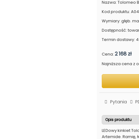
Nazwa: Tolomeo Br
Kod produktu: A0
Wymiary: głęb. max
Dostępność: towa
Termin dostawy: 4
2 168 zł
Cena:
Najniższa cena z os
Pytania
P
Opis produktu
LEDowy kinkiet To
Artemide. Ramię,