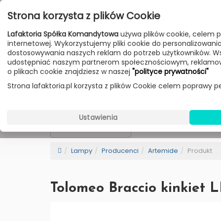
Przejdź do treści
Strona korzysta z plików Cookie
Poniedziałek - Piątek 10:00-18:00
Lafaktoria Spółka Komandytowa
używa plików cookie, celem p
Sobota 10:00-14:00
internetowej. Wykorzystujemy pliki cookie do personalizowania t
dostosowywania naszych reklam do potrzeb użytkowników. W
udostępniać naszym partnerom społecznościowym, reklamow
HOME
LAMPY
MEBLE
DODATKI
o plikach cookie znajdziesz w naszej
"polityce prywatności"
Strona lafaktoria.pl korzysta z plików Cookie celem poprawy pe
Artemide
Wybierz Kategorie
Ustawienia
NEW
BESTSELLER
Sortowanie
Lampy
Producenci
Artemide
Produkt
Tolomeo Braccio kinkiet 