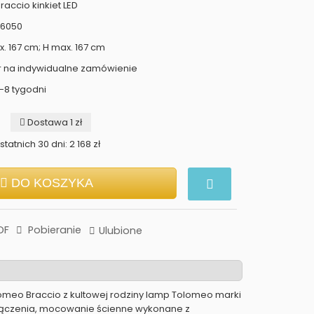
accio kinkiet LED
46050
. 167 cm; H max. 167 cm
r na indywidualne zamówienie
-8 tygodni
Dostawa 1 zł
tatnich 30 dni: 2 168 zł
DO KOSZYKA
DF
Pobieranie
Ulubione
lomeo Braccio z kultowej rodziny lamp Tolomeo marki
 łączenia, mocowanie ścienne wykonane z