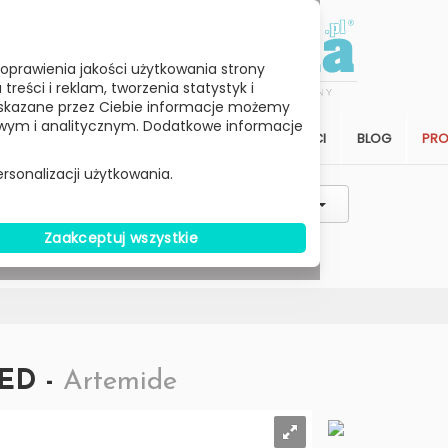
oprawienia jakości użytkowania strony
reści i reklam, tworzenia statystyk i
skazane przez Ciebie informacje możemy
ym i analitycznym. Dodatkowe informacje
STREFA KLIENTA
SALON
ARCHITEKCI
BLOG
PR
rsonalizacji użytkowania.
Styl / Rodzaj / Typ
Wybierz Cenę
Zaakceptuj wszystkie
W MAGAZYNIE
LED -
Artemide