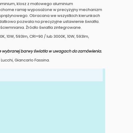
minium, klosz z matowego aluminium
uchome ramię wyposażone w precyzyjny mechanizm
 sprężynowego. Obracana we wszystkich kierunkach
datkowo pozwala na precyzyjne ustawienie światła.
 ściemniania. Źródło światła zintegrowane.
00K, 10W, 593lm, CRI=90 / lub 3000K, 10W, 593lm,
e wybranej barwy światła w uwagach do zamówienia.
 Lucchi, Giancarlo Fassina.