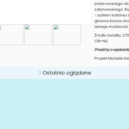
polerowanego alu
satynowanego. R
- system balansu
głowicy klosza do
Istnieje możliwość
Źródło światła: 27
CRI=90.
Prosimy o wpisani
Projekt Michele De
Ostatnio oglądane