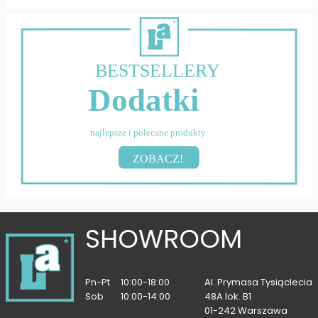
BESTSELLERY
Dodatki
najlepsze i polecane produkty
ZOBACZ!
SHOWROOM
Pn-Pt
10:00-18:00
Al. Prymasa Tysiąclecia
Sob
10:00-14:00
48A lok. B1
01-242 Warszawa