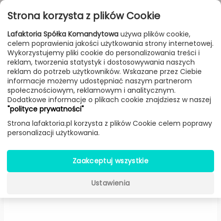
Przejdź do treści
Toggle
Strona korzysta z plików Cookie
navigat
Lafaktoria Spółka Komandytowa
używa plików cookie,
celem poprawienia jakości użytkowania strony internetowej.
FILTROWANIE & SORTOWANIE
Wykorzystujemy pliki cookie do personalizowania treści i
reklam, tworzenia statystyk i dostosowywania naszych
Lampy
Producenci
Artemide
Produkt
reklam do potrzeb użytkowników. Wskazane przez Ciebie
informacje możemy udostępniać naszym partnerom
społecznościowym, reklamowym i analitycznym.
Dodatkowe informacje o plikach cookie znajdziesz w naszej
Tolomeo Mega kinkiet, klosz
"polityce prywatności"
satynowy (klosz Ø: 32 cm) -
Strona lafaktoria.pl korzysta z plików Cookie celem poprawy
personalizacji użytkowania.
Artemide
Zaakceptuj wszystkie
-15%
Ustawienia