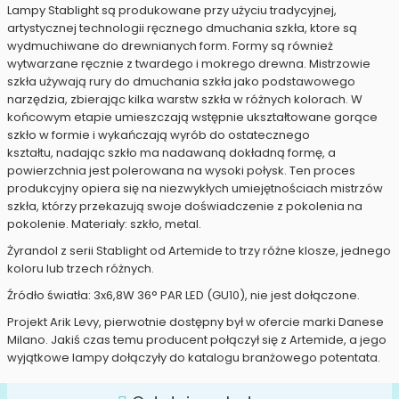
Lampy Stablight są produkowane przy użyciu tradycyjnej,
artystycznej technologii ręcznego dmuchania szkła, ktore są
wydmuchiwane do drewnianych form. Formy są również
wytwarzane ręcznie z twardego i mokrego drewna. Mistrzowie
szkła używają rury do dmuchania szkła jako podstawowego
narzędzia, zbierając kilka warstw szkła w różnych kolorach. W
końcowym etapie umieszczają wstępnie ukształtowane gorące
szkło w formie i wykańczają wyrób do ostatecznego
kształtu, nadając szkło ma nadawaną dokładną formę, a
powierzchnia jest polerowana na wysoki połysk. Ten proces
produkcyjny opiera się na niezwykłych umiejętnościach mistrzów
szkła, którzy przekazują swoje doświadczenie z pokolenia na
pokolenie. Materiały: szkło, metal.
Żyrandol z serii Stablight od Artemide to trzy różne klosze, jednego
koloru lub trzech różnych.
Źródło światła: 3x6,8W 36° PAR LED (GU10), nie jest dołączone.
Projekt Arik Levy, pierwotnie dostępny był w ofercie marki Danese
Milano. Jakiś czas temu producent połączył się z Artemide, a jego
wyjątkowe lampy dołączyły do katalogu branżowego potentata.