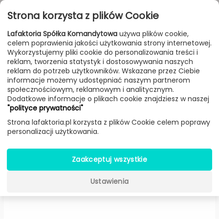
Przejdź do treści
Toggle
Strona korzysta z plików Cookie
navigat
Lafaktoria Spółka Komandytowa
używa plików cookie,
celem poprawienia jakości użytkowania strony internetowej.
FILTROWANIE & SORTOWANIE
Wykorzystujemy pliki cookie do personalizowania treści i
reklam, tworzenia statystyk i dostosowywania naszych
Lampy
Producenci
Artemide
Produkt
reklam do potrzeb użytkowników. Wskazane przez Ciebie
informacje możemy udostępniać naszym partnerom
społecznościowym, reklamowym i analitycznym.
Dodatkowe informacje o plikach cookie znajdziesz w naszej
Stablight Lampadario żyrandol
"polityce prywatności"
(Multikolor) -
Artemide
Strona lafaktoria.pl korzysta z plików Cookie celem poprawy
personalizacji użytkowania.
-15%
Zaakceptuj wszystkie
Ustawienia