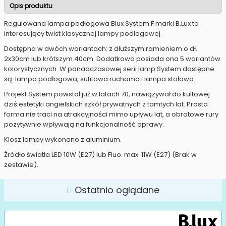
Opis produktu
Regulowana lampa podłogowa Blux System F marki B.Lux to
interesujący twist klasycznej lampy podłogowej.
Dostępna w dwóch wariantach: z dłuższym ramieniem o dł.
2x30cm lub krótszym 40cm. Dodatkowo posiada ona 5 wariantów
kolorystycznych. W ponadczasowej serii lamp System dostępne
są: lampa podłogowa, sufitowa ruchoma i lampa stołowa.
Projekt System powstał już w latach 70, nawiązywał do kultowej
dziś estetyki angielskich szkół prywatnych z tamtych lat. Prosta
forma nie traci na atrakcyjności mimo upływu lat, a obrotowe rury
pozytywnie wpływają na funkcjonalność oprawy.
Klosz lampy wykonano z aluminium.
Źródło światła LED 10W (E27) lub Fluo. max. 11W (E27) (Brak w
zestawie).
Ostatnio oglądane