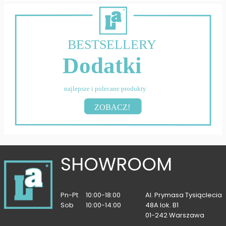
BESTSELLERY
Dodatki
najlepsze i polecane produkty
ZOBACZ!
SHOWROOM
Pn-Pt
10:00-18:00
Al. Prymasa Tysiąclecia
Sob
10:00-14:00
48A lok. B1
01-242 Warszawa