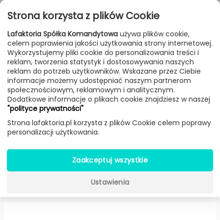
Przejdź do treści
Toggle
Strona korzysta z plików Cookie
navigat
Lafaktoria Spółka Komandytowa
używa plików cookie,
celem poprawienia jakości użytkowania strony internetowej.
FILTROWANIE & SORTOWANIE
Wykorzystujemy pliki cookie do personalizowania treści i
reklam, tworzenia statystyk i dostosowywania naszych
Lampy
Producenci
B.Lux
Produkt
reklam do potrzeb użytkowników. Wskazane przez Ciebie
informacje możemy udostępniać naszym partnerom
społecznościowym, reklamowym i analitycznym.
Dodatkowe informacje o plikach cookie znajdziesz w naszej
Blux System T lampa stołowa
"polityce prywatności"
(Czarna, T30) -
B.Lux
Strona lafaktoria.pl korzysta z plików Cookie celem poprawy
personalizacji użytkowania.
Zaakceptuj wszystkie
Ustawienia