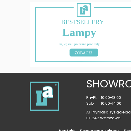
BESTSELLERY
Lampy
najlepsze i polecane produkty
ZOBACZ!
SHOWR
Pn-Pt
10:00-18:00
Sob
10:00-14:00
Al. Prymasa Tysiąclecia 
01-242 Warszawa
Kontakt
Bezpieczne zakupy
Re