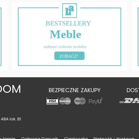
BESTSELLERY
Meble
najlepsze i polecane produkty
ZOBACZ!
OOM
BEZPIECZNE ZAKUPY
DOS
48A lok. B1
gulamin
Ochrona Danych
Ciasteczka
Płatność i dostawa