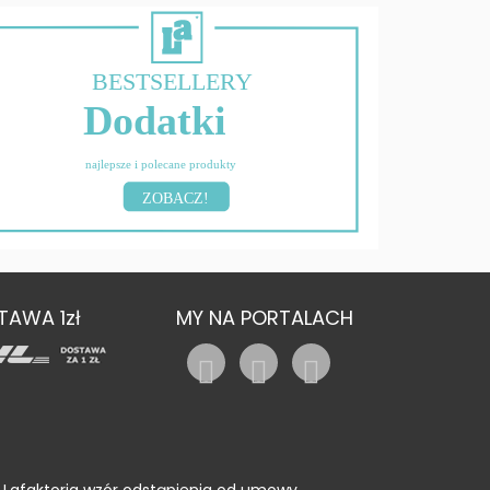
BESTSELLERY
Dodatki
najlepsze i polecane produkty
ZOBACZ!
TAWA 1zł
MY NA PORTALACH
Lafaktoria wzór odstąpienia od umowy