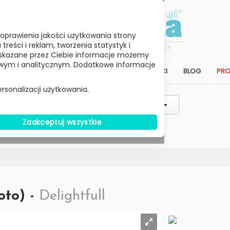
oprawienia jakości użytkowania strony
reści i reklam, tworzenia statystyk i
skazane przez Ciebie informacje możemy
ym i analitycznym. Dodatkowe informacje
STREFA KLIENTA
SALON
ARCHITEKCI
BLOG
PR
rsonalizacji użytkowania.
Styl / Rodzaj / Typ
Wybierz Cenę
Zaakceptuj wszystkie
W MAGAZYNIE
oto) -
Delightfull