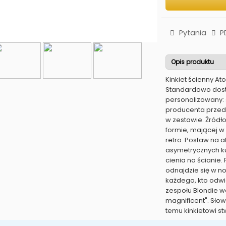
Pytania
P
Opis produktu
Kinkiet ścienny At
Standardowo dost
personalizowany: 
producenta przedst
w zestawie. Źródł
formie, mającej w 
retro. Postaw na 
asymetrycznych kul
cienia na ścianie.
odnajdzie się w n
każdego, kto odwi
zespołu Blondie wo
magnificent". Słow
temu kinkietowi s