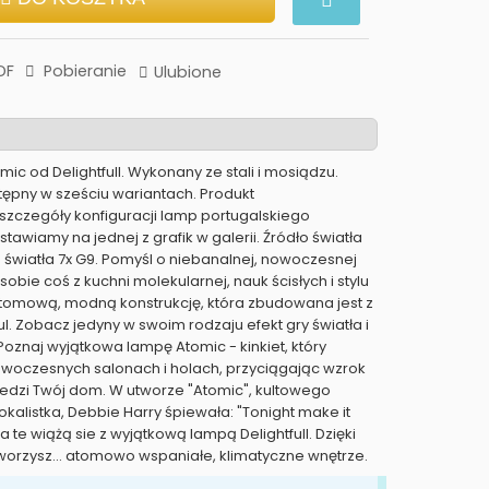
DF
Pobieranie
Ulubione
omic od Delightfull. Wykonany ze stali i mosiądzu.
ępny w sześciu wariantach. Produkt
szczegóły konfiguracji lamp portugalskiego
awiamy na jednej z grafik w galerii. Źródło światła
o światła 7x G9. Pomyśl o niebanalnej, nowoczesnej
sobie coś z kuchni molekularnej, nauk ścisłych i stylu
atomową, modną konstrukcję, która zbudowana jest z
. Zobacz jedyny w swoim rodzaju efekt gry światła i
 Poznaj wyjątkowa lampę Atomic - kinkiet, który
owoczesnych salonach i holach, przyciągając wzrok
edzi Twój dom. W utworze "Atomic", kultowego
kalistka, Debbie Harry śpiewała: "Tonight make it
a te wiążą sie z wyjątkową lampą Delightfull. Dzięki
tworzysz... atomowo wspaniałe, klimatyczne wnętrze.