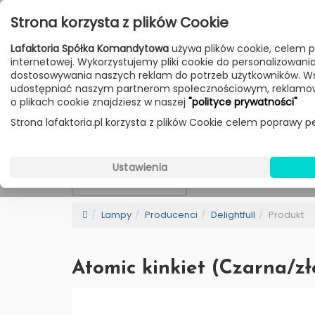
Przejdź do treści
Strona korzysta z plików Cookie
Poniedziałek - Piątek 10:00-18:00
Lafaktoria Spółka Komandytowa
używa plików cookie, celem p
Sobota 10:00-14:00
internetowej. Wykorzystujemy pliki cookie do personalizowania t
dostosowywania naszych reklam do potrzeb użytkowników. W
udostępniać naszym partnerom społecznościowym, reklamow
HOME
LAMPY
MEBLE
DODATKI
o plikach cookie znajdziesz w naszej
"polityce prywatności"
Strona lafaktoria.pl korzysta z plików Cookie celem poprawy pe
Delightfull
Wybierz Kategorie
Ustawienia
NEW
BESTSELLER
Sortowanie
Lampy
Producenci
Delightfull
Produkt
Atomic kinkiet (Czarna/zł