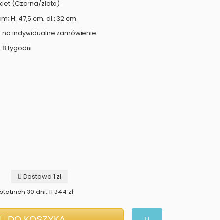
kiet (Czarna/złoto)
cm; H: 47,5 cm; dł.: 32 cm
r na indywidualne zamówienie
-8 tygodni
Dostawa 1 zł
tatnich 30 dni: 11 844 zł
DO KOSZYKA