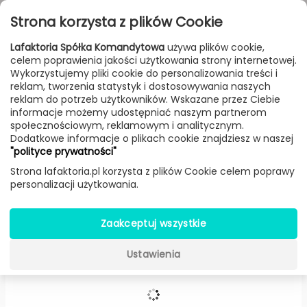
Przejdź do treści
Toggle
Strona korzysta z plików Cookie
navigat
Lafaktoria Spółka Komandytowa
używa plików cookie,
celem poprawienia jakości użytkowania strony internetowej.
FILTROWANIE & SORTOWANIE
Wykorzystujemy pliki cookie do personalizowania treści i
reklam, tworzenia statystyk i dostosowywania naszych
Lampy
Producenci
Delightfull
Produkt
reklam do potrzeb użytkowników. Wskazane przez Ciebie
informacje możemy udostępniać naszym partnerom
społecznościowym, reklamowym i analitycznym.
Dodatkowe informacje o plikach cookie znajdziesz w naszej
Turner wisząca -
Delightfull
"polityce prywatności"
Strona lafaktoria.pl korzysta z plików Cookie celem poprawy
personalizacji użytkowania.
Zaakceptuj wszystkie
Ustawienia