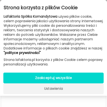
Przejdź do treści
Toggle
Strona korzysta z plików Cookie
navigat
Lafaktoria Spółka Komandytowa
używa plików cookie,
celem poprawienia jakości użytkowania strony internetowej.
FILTROWANIE & SORTOWANIE
Wykorzystujemy pliki cookie do personalizowania treści i
reklam, tworzenia statystyk i dostosowywania naszych
Lampy
Producenci
Dutchbone
Produkt
reklam do potrzeb użytkowników. Wskazane przez Ciebie
informacje możemy udostępniać naszym partnerom
społecznościowym, reklamowym i analitycznym.
Dodatkowe informacje o plikach cookie znajdziesz w naszej
Hector ścienna (Kolor: morski) -
"polityce prywatności"
Dutchbone
Strona lafaktoria.pl korzysta z plików Cookie celem poprawy
personalizacji użytkowania.
Zaakceptuj wszystkie
Ustawienia