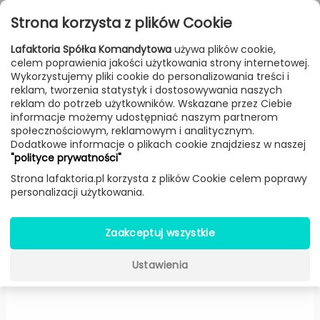
Przejdź do treści
Toggle
Strona korzysta z plików Cookie
navigat
Lafaktoria Spółka Komandytowa
używa plików cookie,
celem poprawienia jakości użytkowania strony internetowej.
FILTROWANIE & SORTOWANIE
Wykorzystujemy pliki cookie do personalizowania treści i
reklam, tworzenia statystyk i dostosowywania naszych
Lampy
Producenci
Estiluz
Produkt
reklam do potrzeb użytkowników. Wskazane przez Ciebie
informacje możemy udostępniać naszym partnerom
społecznościowym, reklamowym i analitycznym.
Dodatkowe informacje o plikach cookie znajdziesz w naszej
Revolta M-3637 stołowa LED
"polityce prywatności"
(Czarno-złota) -
Estiluz
Strona lafaktoria.pl korzysta z plików Cookie celem poprawy
personalizacji użytkowania.
Zaakceptuj wszystkie
Ustawienia