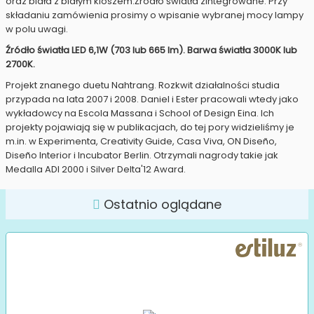
oraz biała z białym kloszem.Źródło światła zintegrowane. Przy
składaniu zamówienia prosimy o wpisanie wybranej mocy lampy
w polu uwagi.
Źródło światła LED 6,1W (703 lub 665 lm). Barwa światła 3000K lub
2700K.
Projekt znanego duetu Nahtrang. Rozkwit działalności studia
przypada na lata 2007 i 2008. Daniel i Ester pracowali wtedy jako
wykładowcy na Escola Massana i School of Design Eina. Ich
projekty pojawiają się w publikacjach, do tej pory widzieliśmy je
m.in. w Experimenta, Creativity Guide, Casa Viva, ON Diseño,
Diseño Interior i Incubator Berlin. Otrzymali nagrody takie jak
Medalla ADI 2000 i Silver Delta'12 Award.
Ostatnio oglądane