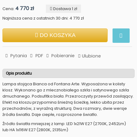
4 770 zł
Cena:
Dostawa 1 zł
Najniższa cena z ostatnich 30 dni: 4 770 zł
DO KOSZYKA
Pytania
PDF
Pobieranie
Ulubione
Opis produktu
Lampa stojąca Bianca od Fontana Arte. Wyposażona w kolisty
klosz. Wykonano go z mlecznobiałego szkła i satynowego szkła
dmuchanego. Podsufitka biała. Przezroczysty przewód zasilający.
Efekt na kloszu przypomina śnieżną ścieżkę, lekko ubita przez
przechodniów, z wyraźną strukturą. Dwa rozmiary, dwie wersje
źródła światła. Daje ciepłe, rozproszone światło.
Źródło światła mniejszej z lamp: LED 1x21W E27 (2700K, 2452Lm)
lub HA 1x116W E27 (2800K, 2135Lm)