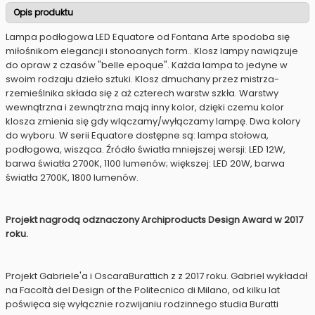
Opis produktu
Lampa podłogowa LED Equatore od Fontana Arte spodoba się
miłośnikom elegancji i stonoanych form.. Klosz lampy nawiązuje
do opraw z czasów "belle epoque". Każda lampa to jedyne w
swoim rodzaju dzieło sztuki. Klosz dmuchany przez mistrza-
rzemieślnika składa się z aż czterech warstw szkła. Warstwy
wewnątrzna i zewnątrzna mają inny kolor, dzięki czemu kolor
klosza zmienia się gdy wlączamy/wyłączamy lampę. Dwa kolory
do wyboru. W serii Equatore dostępne są: lampa stołowa,
podłogowa, wisząca. Źródło światła mniejszej wersji: LED 12W,
barwa światła 2700K, 1100 lumenów; większej: LED 20W, barwa
światła 2700K, 1800 lumenów.
Projekt nagrodą odznaczony Archiproducts Design Award w 2017
roku.
Projekt Gabriele'a i OscaraBurattich z z 2017 roku. Gabriel wykładał
na Facoltà del Design of the Politecnico di Milano, od kilku lat
poświęca się wyłącznie rozwijaniu rodzinnego studia Buratti