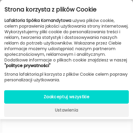
Przejdź do treści
Toggle
Strona korzysta z plików Cookie
navigat
Lafaktoria Spółka Komandytowa
używa plików cookie,
celem poprawienia jakości użytkowania strony internetowej.
FILTROWANIE & SORTOWANIE
Wykorzystujemy pliki cookie do personalizowania treści i
reklam, tworzenia statystyk i dostosowywania naszych
Lampy
Producenci
Fontana Arte
Produkt
reklam do potrzeb użytkowników. Wskazane przez Ciebie
informacje możemy udostępniać naszym partnerom
społecznościowym, reklamowym i analitycznym.
Dodatkowe informacje o plikach cookie znajdziesz w naszej
Equatore podłogowa LED
"polityce prywatności"
(Miedź/różowy, H: 135 cm) -
Strona lafaktoria.pl korzysta z plików Cookie celem poprawy
personalizacji użytkowania.
Fontana Arte
Zaakceptuj wszystkie
Ustawienia