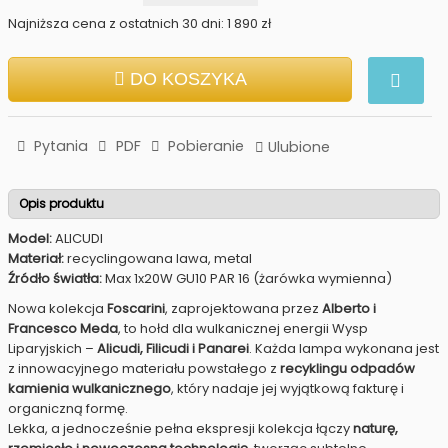
Najniższa cena z ostatnich 30 dni: 1 890 zł
DO KOSZYKA
Pytania
PDF
Pobieranie
Ulubione
Opis produktu
Model:
ALICUDI
Materiał:
recyclingowana lawa, metal
Źródło światła:
Max 1x20W GU10 PAR 16 (żarówka wymienna)
Nowa kolekcja
Foscarini
, zaprojektowana przez
Alberto i
Francesco Meda
, to hołd dla wulkanicznej energii Wysp
Liparyjskich –
Alicudi, Filicudi i Panarei
. Każda lampa wykonana jest
z innowacyjnego materiału powstałego z
recyklingu odpadów
kamienia wulkanicznego
, który nadaje jej wyjątkową fakturę i
organiczną formę.
Lekka, a jednocześnie pełna ekspresji kolekcja łączy
naturę,