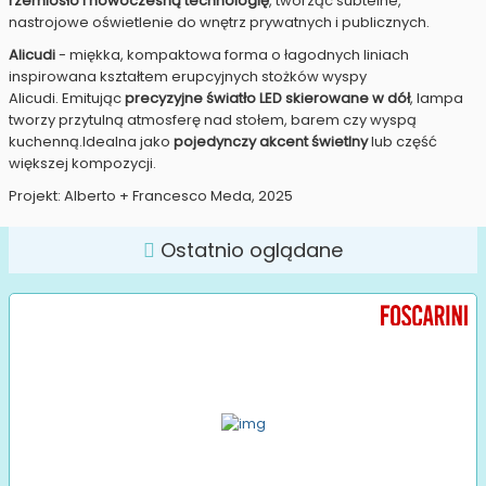
rzemiosło i nowoczesną technologię
, tworząc subtelne,
nastrojowe oświetlenie do wnętrz prywatnych i publicznych.
Alicudi
- miękka, kompaktowa forma o łagodnych liniach
inspirowana kształtem erupcyjnych stożków wyspy
Alicudi. Emitując
precyzyjne światło LED skierowane w dół
, lampa
tworzy przytulną atmosferę nad stołem, barem czy wyspą
kuchenną.Idealna jako
pojedynczy akcent świetlny
lub część
większej kompozycji.
Projekt: Alberto + Francesco Meda, 2025
Ostatnio oglądane