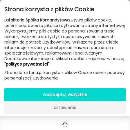
Przejdź do treści
Toggle
Strona korzysta z plików Cookie
navigat
Lafaktoria Spółka Komandytowa
używa plików cookie,
celem poprawienia jakości użytkowania strony internetowej.
FILTROWANIE & SORTOWANIE
Wykorzystujemy pliki cookie do personalizowania treści i
reklam, tworzenia statystyk i dostosowywania naszych
Lampy
Producenci
Foscarini
Produkt
reklam do potrzeb użytkowników. Wskazane przez Ciebie
informacje możemy udostępniać naszym partnerom
społecznościowym, reklamowym i analitycznym.
Dodatkowe informacje o plikach cookie znajdziesz w naszej
Alicudi lampa wisząca -
Foscarini
"polityce prywatności"
Strona lafaktoria.pl korzysta z plików Cookie celem poprawy
personalizacji użytkowania.
Zaakceptuj wszystkie
Ustawienia