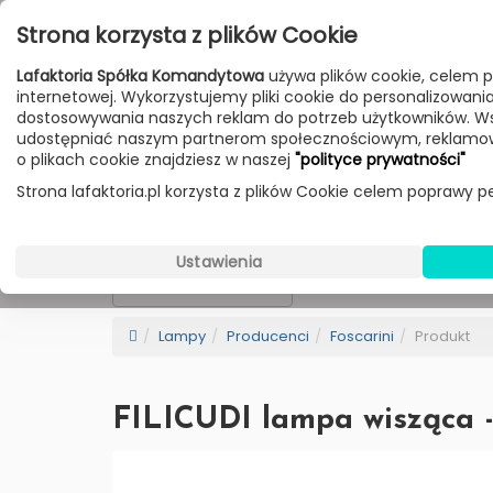
Przejdź do treści
Strona korzysta z plików Cookie
Poniedziałek - Piątek 10:00-18:00
Lafaktoria Spółka Komandytowa
używa plików cookie, celem p
Sobota 10:00-14:00
internetowej. Wykorzystujemy pliki cookie do personalizowania t
dostosowywania naszych reklam do potrzeb użytkowników. W
udostępniać naszym partnerom społecznościowym, reklamow
HOME
LAMPY
MEBLE
DODATKI
o plikach cookie znajdziesz w naszej
"polityce prywatności"
Strona lafaktoria.pl korzysta z plików Cookie celem poprawy pe
Foscarini
Wybierz Kategorie
Ustawienia
NEW
BESTSELLER
Sortowanie
Lampy
Producenci
Foscarini
Produkt
FILICUDI lampa wisząca 