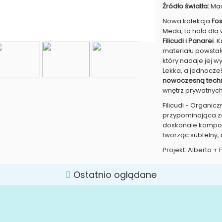
Źródło światła:
Max
Nowa kolekcja
Fos
Meda, to hołd dla 
Filicudi i Panarei
. 
materiału powsta
który nadaje jej w
Lekka, a jednocześ
nowoczesną tech
wnętrz prywatnych 
Filicudi - Organic
przypominająca za
doskonale kompon
tworząc subtelny, 
Projekt: Alberto 
Ostatnio oglądane