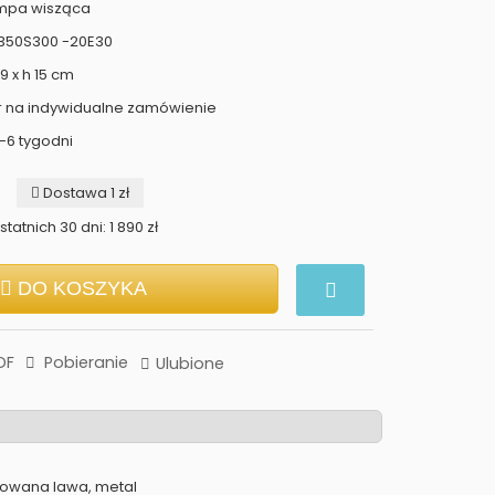
ampa wisząca
3350S300 -20E30
9 x h 15 cm
r na indywidualne zamówienie
-6 tygodni
Dostawa 1 zł
tatnich 30 dni: 1 890 zł
DO KOSZYKA
DF
Pobieranie
Ulubione
gowana lawa, metal