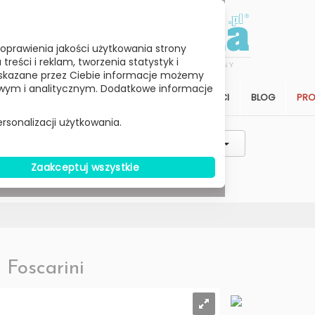
oprawienia jakości użytkowania strony
reści i reklam, tworzenia statystyk i
skazane przez Ciebie informacje możemy
ym i analitycznym. Dodatkowe informacje
STREFA KLIENTA
SALON
ARCHITEKCI
BLOG
PR
rsonalizacji użytkowania.
Styl / Rodzaj / Typ
Wybierz Cenę
Zaakceptuj wszystkie
W MAGAZYNIE
-
Foscarini