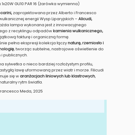
 1x20W GU10 PAR 16 (żarówka wymienna)
carini,
zaprojektowana przez Alberto i Francesco
wulkanicznej energii Wysp Liparyjskich –
Alicudi,
Każda lampa wykonana jest z innowacyjnego
łego z recyklingu odpadów
kamienia wulkanicznego,
yjątkową fakturę i organiczną formę.
nie pełna ekspresji kolekcja łączy
naturę, rzemiosło i
nologię
, tworząc subtelne, nastrojowe oświetlenie do
i publicznych.
zna sylwetka o nieco bardziej rozłożystym profilu,
stygłą lawę uformowaną przez wiatr i morze. Filicudi
uje się w
aranżacjach liniowych lub klastrowych
,
naturalny rytm światła.
+ Francesco Meda, 2025