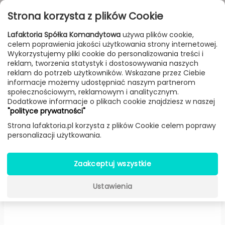
Przejdź do treści
Toggle
Strona korzysta z plików Cookie
navigat
Lafaktoria Spółka Komandytowa
używa plików cookie,
celem poprawienia jakości użytkowania strony internetowej.
FILTROWANIE & SORTOWANIE
Wykorzystujemy pliki cookie do personalizowania treści i
reklam, tworzenia statystyk i dostosowywania naszych
Lampy
Producenci
Gie El
Produkt
reklam do potrzeb użytkowników. Wskazane przez Ciebie
informacje możemy udostępniać naszym partnerom
społecznościowym, reklamowym i analitycznym.
Dodatkowe informacje o plikach cookie znajdziesz w naszej
Rust Bird wisząca (Mała) -
Gie
"polityce prywatności"
El
Strona lafaktoria.pl korzysta z plików Cookie celem poprawy
personalizacji użytkowania.
Zaakceptuj wszystkie
Ustawienia