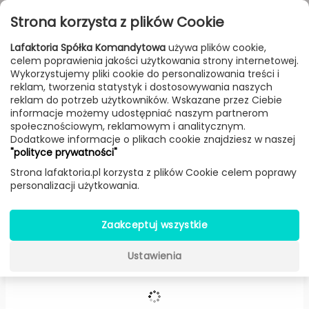
Przejdź do treści
Toggle
Strona korzysta z plików Cookie
navigat
Lafaktoria Spółka Komandytowa
używa plików cookie,
celem poprawienia jakości użytkowania strony internetowej.
FILTROWANIE & SORTOWANIE
Wykorzystujemy pliki cookie do personalizowania treści i
reklam, tworzenia statystyk i dostosowywania naszych
Lampy
Producenci
Innermost
Produkt
reklam do potrzeb użytkowników. Wskazane przez Ciebie
informacje możemy udostępniać naszym partnerom
społecznościowym, reklamowym i analitycznym.
Dodatkowe informacje o plikach cookie znajdziesz w naszej
Membrane wisząca -
Innermost
"polityce prywatności"
Strona lafaktoria.pl korzysta z plików Cookie celem poprawy
personalizacji użytkowania.
Zaakceptuj wszystkie
Ustawienia