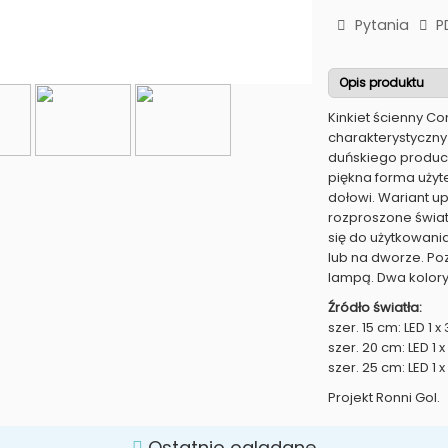
Pytania
P
Opis produktu
Kinkiet ścienny Co
charakterystyczny
duńskiego produce
piękna forma użyte
dołowi. Wariant u
rozproszone świat
się do użytkowani
lub na dworze. Poz
lampą. Dwa kolory
Źródło światła:
szer. 15 cm: LED 1 x
szer. 20 cm: LED 1 
szer. 25 cm: LED 1 
Projekt Ronni Gol.
Ostatnio oglądane