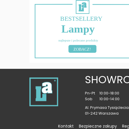
BESTSELLERY
Lampy
najlepsze i polecane produkty
ZOBACZ!
SHOWR
Pn-Pt
10:00-18:00
Sob
10:00-14:00
Al. Prymasa Tysiąclecia 
01-242 Warszawa
Kontakt
Bezpieczne zakupy
Re