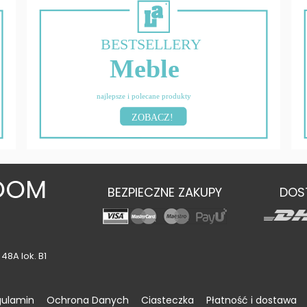
BESTSELLERY
Meble
najlepsze i polecane produkty
ZOBACZ!
OOM
BEZPIECZNE ZAKUPY
DOS
48A lok. B1
gulamin
Ochrona Danych
Ciasteczka
Płatność i dostawa