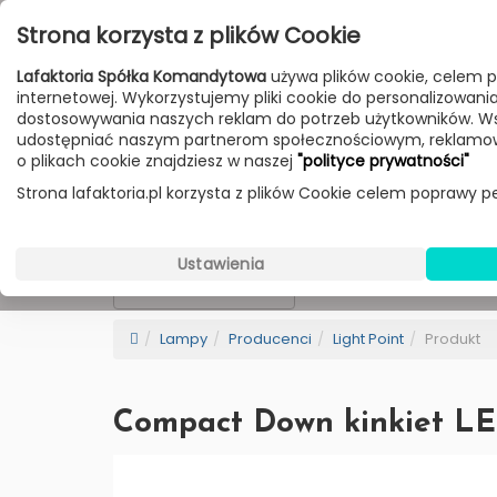
Przejdź do treści
Strona korzysta z plików Cookie
Poniedziałek - Piątek 10:00-18:00
Lafaktoria Spółka Komandytowa
używa plików cookie, celem p
Sobota 10:00-14:00
internetowej. Wykorzystujemy pliki cookie do personalizowania t
dostosowywania naszych reklam do potrzeb użytkowników. W
udostępniać naszym partnerom społecznościowym, reklamow
HOME
LAMPY
MEBLE
DODATKI
o plikach cookie znajdziesz w naszej
"polityce prywatności"
Strona lafaktoria.pl korzysta z plików Cookie celem poprawy pe
Light Point
Wybierz Kategorie
Ustawienia
NEW
BESTSELLER
Sortowanie
Lampy
Producenci
Light Point
Produkt
Compact Down kinkiet LED 