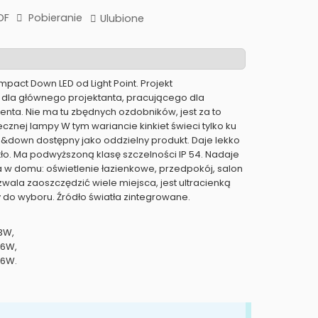
DF
Pobieranie
Ulubione
mpact Down LED od Light Point. Projekt
 dla głównego projektanta, pracującego dla
nta. Nie ma tu zbędnych ozdobników, jest za to
cznej lampy W tym wariancie kinkiet świeci tylko ku
p&down dostępny jako oddzielny produkt. Daje lekko
ło. Ma podwyższoną klasę szczelności IP 54. Nadaje
a w domu: oświetlenie łazienkowe, przedpokój, salon
wala zaoszczędzić wiele miejsca, jest ultracienką
 do wyboru. Źródło światła zintegrowane.
 3W,
x 6W,
x 6W.