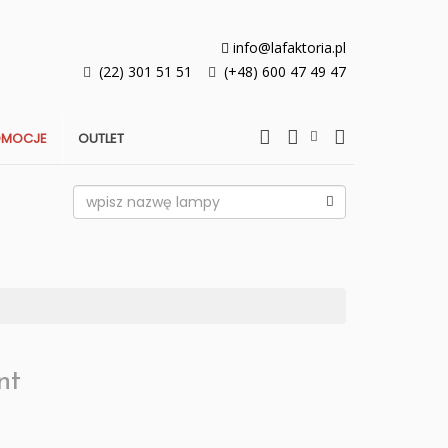
info@lafaktoria.pl
(22) 301 51 51
(+48) 600 47 49 47
OMOCJE
OUTLET
nt