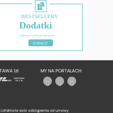
BESTSELLERY
Dodatki
najlepsze i polecane produkty
ZOBACZ!
TAWA 1zł
MY NA PORTALACH
Lafaktoria wzór odstąpienia od umowy