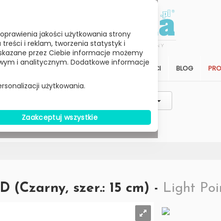
oprawienia jakości użytkowania strony
reści i reklam, tworzenia statystyk i
skazane przez Ciebie informacje możemy
ym i analitycznym. Dodatkowe informacje
STREFA KLIENTA
SALON
ARCHITEKCI
BLOG
PR
rsonalizacji użytkowania.
Styl / Rodzaj / Typ
Wybierz Cenę
Zaakceptuj wszystkie
W MAGAZYNIE
(Czarny, szer.: 15 cm) -
Light Poi