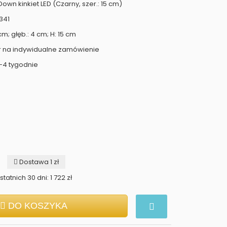
wn kinkiet LED (Czarny, szer.: 15 cm)
341
cm; głęb.: 4 cm; H: 15 cm
r na indywidualne zamówienie
-4 tygodnie
Dostawa 1 zł
tatnich 30 dni: 1 722 zł
DO KOSZYKA