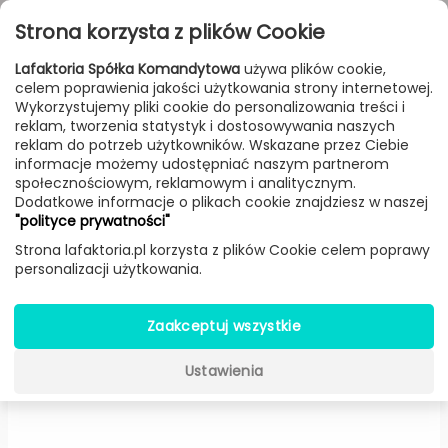
Przejdź do treści
Toggle
Strona korzysta z plików Cookie
navigat
Lafaktoria Spółka Komandytowa
używa plików cookie,
celem poprawienia jakości użytkowania strony internetowej.
FILTROWANIE & SORTOWANIE
Wykorzystujemy pliki cookie do personalizowania treści i
reklam, tworzenia statystyk i dostosowywania naszych
Lampy
Producenci
Light Point
Produkt
reklam do potrzeb użytkowników. Wskazane przez Ciebie
informacje możemy udostępniać naszym partnerom
społecznościowym, reklamowym i analitycznym.
Dodatkowe informacje o plikach cookie znajdziesz w naszej
Rorhat ogrodowa LED (Czarna)
"polityce prywatności"
-
Light Point
Strona lafaktoria.pl korzysta z plików Cookie celem poprawy
personalizacji użytkowania.
Zaakceptuj wszystkie
Ustawienia