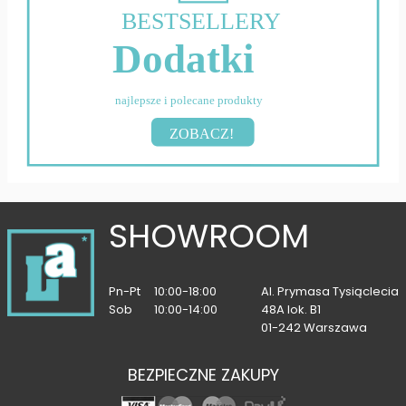
BESTSELLERY
Dodatki
najlepsze i polecane produkty
ZOBACZ!
SHOWROOM
Pn-Pt
10:00-18:00
Al. Prymasa Tysiąclecia
Sob
10:00-14:00
48A lok. B1
01-242 Warszawa
BEZPIECZNE ZAKUPY