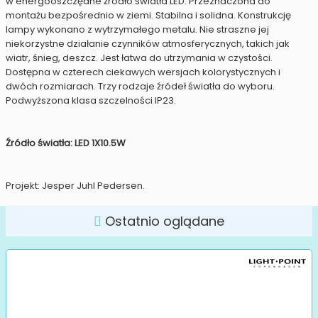
w energooszczędne źródło światła LED. Przeznaczona do
montażu bezpośrednio w ziemi. Stabilna i solidna. Konstrukcję
lampy wykonano z wytrzymałego metalu. Nie straszne jej
niekorzystne działanie czynników atmosferycznych, takich jak
wiatr, śnieg, deszcz. Jest łatwa do utrzymania w czystości.
Dostępna w czterech ciekawych wersjach kolorystycznych i
dwóch rozmiarach. Trzy rodzaje źródeł światła do wyboru.
Podwyższona klasa szczelności IP23.
Źródło światła: LED 1X10.5W
Projekt: Jesper Juhl Pedersen.
Ostatnio oglądane