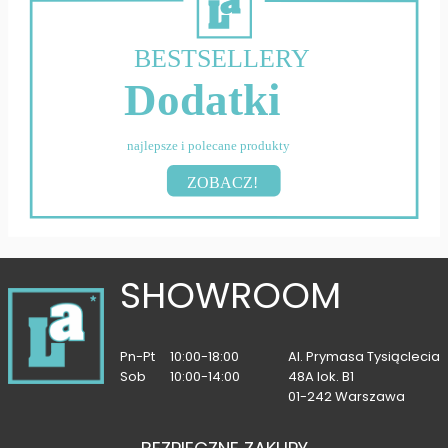
BESTSELLERY
Dodatki
najlepsze i polecane produkty
ZOBACZ!
SHOWROOM
Pn-Pt
10:00-18:00
Al. Prymasa Tysiąclecia
Sob
10:00-14:00
48A lok. B1
01-242 Warszawa