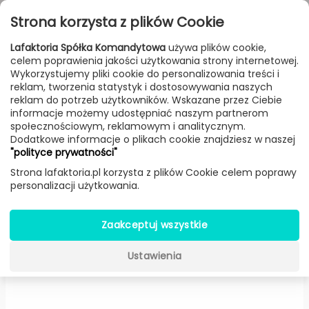
Przejdź do treści
Toggle
Strona korzysta z plików Cookie
navigat
Lafaktoria Spółka Komandytowa
używa plików cookie,
celem poprawienia jakości użytkowania strony internetowej.
FILTROWANIE & SORTOWANIE
Wykorzystujemy pliki cookie do personalizowania treści i
reklam, tworzenia statystyk i dostosowywania naszych
Lampy
Producenci
Light Point
Produkt
reklam do potrzeb użytkowników. Wskazane przez Ciebie
informacje możemy udostępniać naszym partnerom
społecznościowym, reklamowym i analitycznym.
Dodatkowe informacje o plikach cookie znajdziesz w naszej
Slim wisząca LED (Czarna,
"polityce prywatności"
szerokość 120 cm) -
Light Point
Strona lafaktoria.pl korzysta z plików Cookie celem poprawy
personalizacji użytkowania.
Zaakceptuj wszystkie
Ustawienia