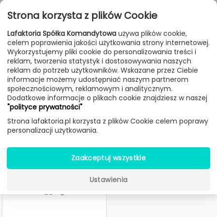
Przejdź do treści
Toggle
Strona korzysta z plików Cookie
navigat
Lafaktoria Spółka Komandytowa
używa plików cookie,
celem poprawienia jakości użytkowania strony internetowej.
FILTROWANIE & SORTOWANIE
Wykorzystujemy pliki cookie do personalizowania treści i
reklam, tworzenia statystyk i dostosowywania naszych
Lampy
Producenci
Linea Light
reklam do potrzeb użytkowników. Wskazane przez Ciebie
informacje możemy udostępniać naszym partnerom
społecznościowym, reklamowym i analitycznym.
Dodatkowe informacje o plikach cookie znajdziesz w naszej
Lampy Linea Light
"polityce prywatności"
Strona lafaktoria.pl korzysta z plików Cookie celem poprawy
personalizacji użytkowania.
Zaakceptuj wszystkie
Ustawienia