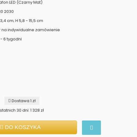
afon LED (Czarny Mat)
30 2030
3,4 cm; H 5,8 - 15,5 cm
r na indywidualne zamówienie
- 6 tygodni
Dostawa 1 zł
tatnich 30 dni: 1 328 zł
DO KOSZYKA