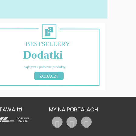
BESTSELLERY
Dodatki
najlepsze i polecane produkty
ZOBACZ!
TAWA 1zł
MY NA PORTALACH