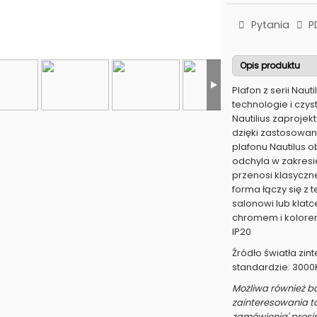
Pytania
P
Opis produktu
Plafon z serii Nau
technologie i czyst
Nautilius zaproje
dzięki zastosowa
plafonu Nautilus o
odchyla w zakresie
przenosi klasyczn
forma łączy się z
salonowi lub kla
chromem i kolorem
IP20
Źródło światła zin
standardzie: 3000K
Możliwa również b
zainteresowania t
zamówienia' prosi