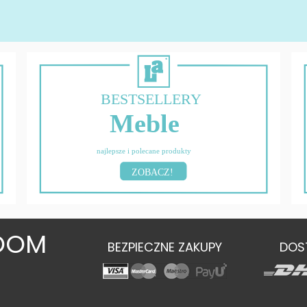
BESTSELLERY
Meble
najlepsze i polecane produkty
ZOBACZ!
OOM
BEZPIECZNE ZAKUPY
DOS