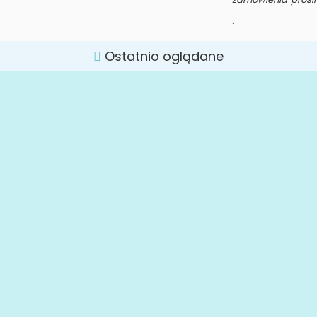
.
Ostatnio oglądane