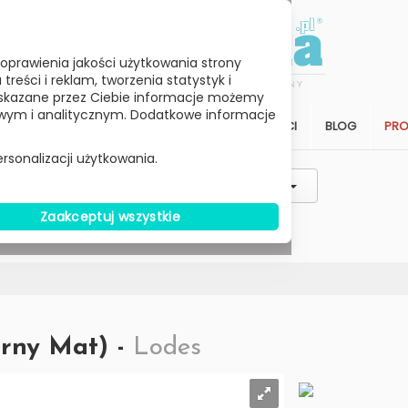
oprawienia jakości użytkowania strony
reści i reklam, tworzenia statystyk i
skazane przez Ciebie informacje możemy
ym i analitycznym. Dodatkowe informacje
STREFA KLIENTA
SALON
ARCHITEKCI
BLOG
PR
rsonalizacji użytkowania.
Styl / Rodzaj / Typ
Wybierz Cenę
Zaakceptuj wszystkie
W MAGAZYNIE
arny Mat) -
Lodes