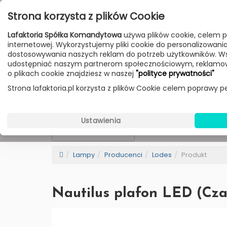
Przejdź do treści
Strona korzysta z plików Cookie
Poniedziałek - Piątek 10:00-18:00
Lafaktoria Spółka Komandytowa
używa plików cookie, celem p
Sobota 10:00-14:00
internetowej. Wykorzystujemy pliki cookie do personalizowania t
dostosowywania naszych reklam do potrzeb użytkowników. W
udostępniać naszym partnerom społecznościowym, reklamow
HOME
LAMPY
MEBLE
DODATKI
o plikach cookie znajdziesz w naszej
"polityce prywatności"
Strona lafaktoria.pl korzysta z plików Cookie celem poprawy pe
Lodes
Wybierz Kategorie
Ustawienia
NEW
BESTSELLER
Sortowanie
Lampy
Producenci
Lodes
Produkt
Nautilus plafon LED (Cz