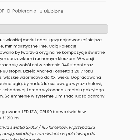
DF
Pobieranie
Ulubione
tilus włoskiej marki Lodes łączy najnowocześniejsze
e, minimalistyczne linie. Całą kolekcję
ktowano by tworzyła oryginalne kompozycje świetlne
nym soczewkom i ruchomym kloszom. W wersji
braca się wokół osi w zakresie 340 stopni oraz
 90 stopni. Dzieło Andrea Tossetto z 2017 roku
e, włoskie wzornictwo do XXI wieku. Dopracowana
 technologią, by nadać luksusowego wyrazu holowi,
tce schodowej. Lampa wykonana z metalu pokrytego
. Ściemnienie w systemie Dim Triac. Klasa ochrony:
tegrowane: LED 12W, CRI 90 barwa światła w
 / 1210 lm.
arwa światła 2700K / 1115 lumenów, w przypadku
ą opcją, składając zamówienie w polu 'uwagi do
my o taką informację.