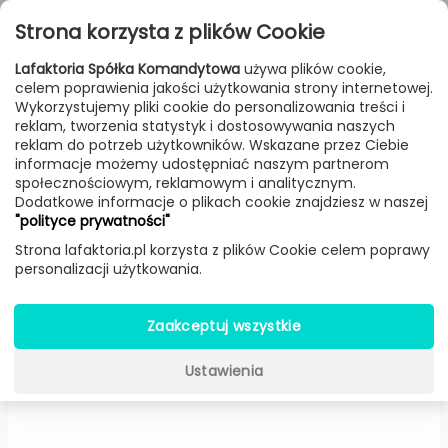
Przejdź do treści
Toggle
Strona korzysta z plików Cookie
navigat
Lafaktoria Spółka Komandytowa
używa plików cookie,
celem poprawienia jakości użytkowania strony internetowej.
FILTROWANIE & SORTOWANIE
Wykorzystujemy pliki cookie do personalizowania treści i
reklam, tworzenia statystyk i dostosowywania naszych
Lampy
Producenci
LZF
Produkt
reklam do potrzeb użytkowników. Wskazane przez Ciebie
informacje możemy udostępniać naszym partnerom
społecznościowym, reklamowym i analitycznym.
Dodatkowe informacje o plikach cookie znajdziesz w naszej
Guijarro kinkiet LED
"polityce prywatności"
(Niebieska, Szerokość 19 cm) -
Strona lafaktoria.pl korzysta z plików Cookie celem poprawy
personalizacji użytkowania.
LZF
Zaakceptuj wszystkie
Ustawienia