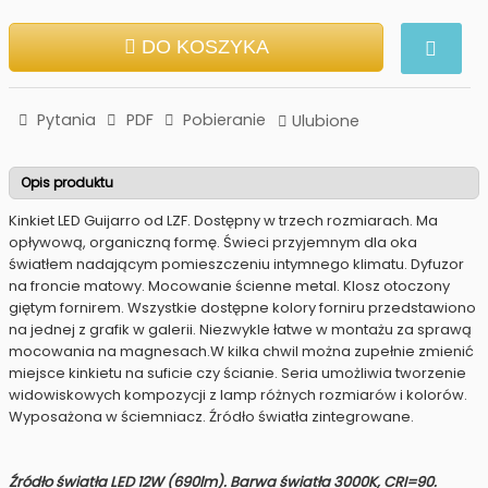
DO KOSZYKA
Pytania
PDF
Pobieranie
Ulubione
Opis produktu
Kinkiet LED Guijarro od LZF. Dostępny w trzech rozmiarach. Ma
opływową, organiczną formę. Świeci przyjemnym dla oka
światłem nadającym pomieszczeniu intymnego klimatu. Dyfuzor
na froncie matowy. Mocowanie ścienne metal. Klosz otoczony
giętym fornirem. Wszystkie dostępne kolory forniru przedstawiono
na jednej z grafik w galerii. Niezwykle łatwe w montażu za sprawą
mocowania na magnesach.W kilka chwil można zupełnie zmienić
miejsce kinkietu na suficie czy ścianie. Seria umożliwia tworzenie
widowiskowych kompozycji z lamp różnych rozmiarów i kolorów.
Wyposażona w ściemniacz. Źródło światła zintegrowane.
Źródło światła LED 12W (690lm). Barwa światła 3000K, CRI=90.​