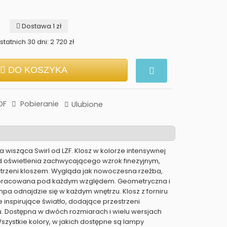
Dostawa 1 zł
tatnich 30 dni: 2 720 zł
DO KOSZYKA
DF
Pobieranie
Ulubione
 wisząca Swirl od LZF. Klosz w kolorze intensywnej
ad oświetlenia zachwycającego wzrok finezyjnym,
trzeni kloszem. Wygląda jak nowoczesna rzeźba,
pracowana pod każdym względem. Geometryczna i
pa odnajdzie się w każdym wnętrzu. Klosz z forniru
 inspirujące światło, dodające przestrzeni
. Dostępna w dwóch rozmiarach i wielu wersjach
szystkie kolory, w jakich dostępne są lampy