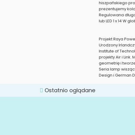
hiszpańskiego prod
prezentujemy kolo
Regulowana długoś
lub LED 1 x 14 W glo
Projekt Raya Powe
Urodzony Irlandczy
Institute of Tech
projekty Air i Link
geometrię i tworz
Seria lamp wiszą
Design i German 
Ostatnio oglądane