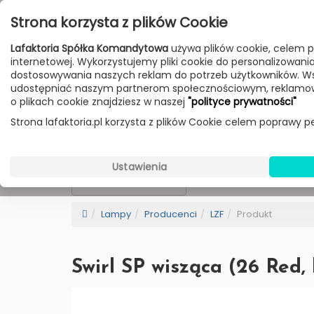
Przejdź do treści
Strona korzysta z plików Cookie
Poniedziałek - Piątek 10:00-18:00
Lafaktoria Spółka Komandytowa
używa plików cookie, celem p
Sobota 10:00-14:00
internetowej. Wykorzystujemy pliki cookie do personalizowania t
dostosowywania naszych reklam do potrzeb użytkowników. W
udostępniać naszym partnerom społecznościowym, reklamow
HOME
LAMPY
MEBLE
DODATKI
o plikach cookie znajdziesz w naszej
"polityce prywatności"
Strona lafaktoria.pl korzysta z plików Cookie celem poprawy pe
LZF
Wybierz Kategorie
Ustawienia
NEW
BESTSELLER
Sortowanie
Lampy
Producenci
LZF
Produkt
Swirl SP wisząca (26 Red, 