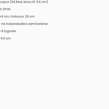
sząca (26 Red, klosz Ø: 54 cm)
RL SP26
54 cm; H klosza: 25 cm
r na indywidualne zamówienie
-6 tygodni
: 54 cm