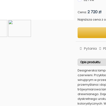
2 720 zł
Cena:
Najniższa cena z os
Pytania
P
Opis produktu
Designerska lampa
czerwieni. Przykł
wirującym w przes
przemyślana i do
trójwymiarowa lam
drewnianego. Daje
dyskretnego uroku
kolorystycznych. W