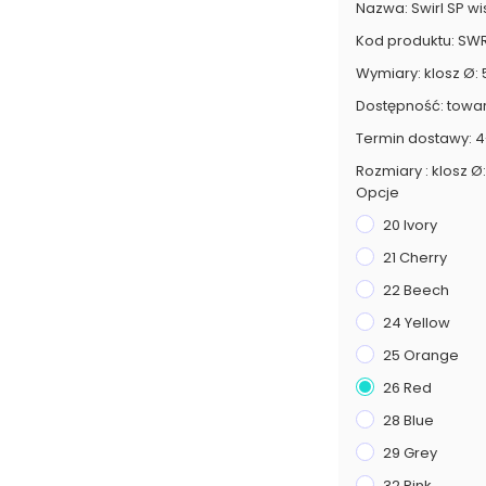
Nazwa: Swirl SP wi
Kod produktu: SW
Wymiary: klosz Ø: 
Dostępność: towa
Termin dostawy: 4
Rozmiary : klosz Ø
Opcje
20 Ivory
21 Cherry
22 Beech
24 Yellow
25 Orange
26 Red
28 Blue
29 Grey
32 Pink