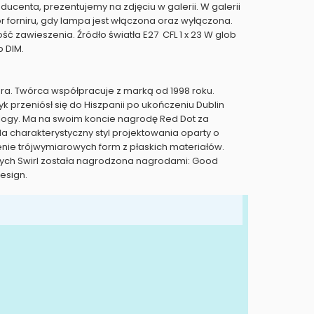
ucenta, prezentujemy na zdjęciu w galerii. W galerii
r forniru, gdy lampa jest włączona oraz wyłączona.
ć zawieszenia. Źródło światła E27 CFL 1 x 23 W glob
b DIM.
ra. Twórca współpracuje z marką od 1998 roku.
k przeniósł się do Hiszpanii po ukończeniu Dublin
nology. Ma na swoim koncie nagrodę Red Dot za
. Ma charakterystyczny styl projektowania oparty o
enie trójwymiarowych form z płaskich materiałów.
cych Swirl została nagrodzona nagrodami: Good
Design.