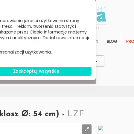
oprawienia jakości użytkowania strony
reści i reklam, tworzenia statystyk i
skazane przez Ciebie informacje możemy
ym i analitycznym. Dodatkowe informacje
STREFA KLIENTA
SALON
ARCHITEKCI
BLOG
PR
rsonalizacji użytkowania.
Styl / Rodzaj / Typ
Wybierz Cenę
Zaakceptuj wszystkie
W MAGAZYNIE
klosz Ø: 54 cm) -
LZF