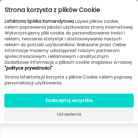
Przejdź do treści
Toggle
Strona korzysta z plików Cookie
navigat
Lafaktoria Spółka Komandytowa
używa plików cookie,
celem poprawienia jakości użytkowania strony internetowej.
FILTROWANIE & SORTOWANIE
Wykorzystujemy pliki cookie do personalizowania treści i
reklam, tworzenia statystyk i dostosowywania naszych
Lampy
Producenci
Markslöjd
Produkt
reklam do potrzeb użytkowników. Wskazane przez Ciebie
informacje możemy udostępniać naszym partnerom
społecznościowym, reklamowym i analitycznym.
Dodatkowe informacje o plikach cookie znajdziesz w naszej
Styrka lampa wisząca (Beżowa,
"polityce prywatności"
Ø63 cm) -
Markslöjd
Strona lafaktoria.pl korzysta z plików Cookie celem poprawy
personalizacji użytkowania.
Zaakceptuj wszystkie
Ustawienia