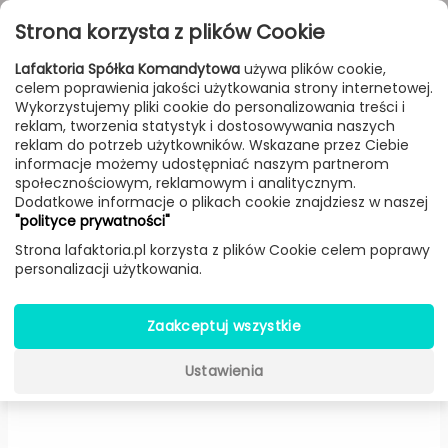
Przejdź do treści
Toggle
Strona korzysta z plików Cookie
navigat
Lafaktoria Spółka Komandytowa
używa plików cookie,
celem poprawienia jakości użytkowania strony internetowej.
FILTROWANIE & SORTOWANIE
Wykorzystujemy pliki cookie do personalizowania treści i
reklam, tworzenia statystyk i dostosowywania naszych
Lampy
Producenci
Metal Lux
Produkt
reklam do potrzeb użytkowników. Wskazane przez Ciebie
informacje możemy udostępniać naszym partnerom
społecznościowym, reklamowym i analitycznym.
Dodatkowe informacje o plikach cookie znajdziesz w naszej
Astro 206.140/150/170 chrom
"polityce prywatności"
(Szkło transparentne, Ø 40 cm)
Strona lafaktoria.pl korzysta z plików Cookie celem poprawy
personalizacji użytkowania.
-
Metal Lux
Zaakceptuj wszystkie
Ustawienia