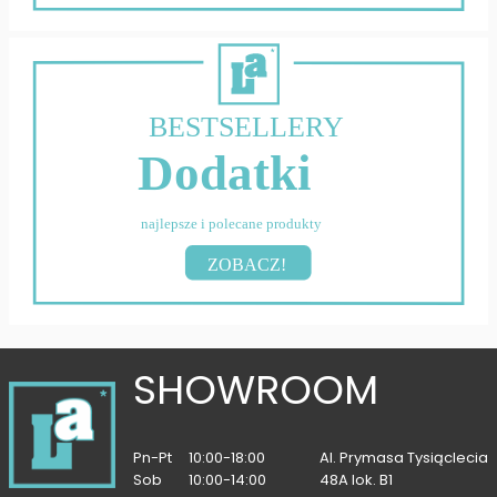
BESTSELLERY
Dodatki
najlepsze i polecane produkty
ZOBACZ!
SHOWROOM
Pn-Pt
10:00-18:00
Al. Prymasa Tysiąclecia
Sob
10:00-14:00
48A lok. B1