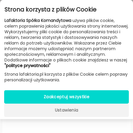
Przejdź do treści
Toggle
Strona korzysta z plików Cookie
navigat
Lafaktoria Spółka Komandytowa
używa plików cookie,
celem poprawienia jakości użytkowania strony internetowej.
FILTROWANIE & SORTOWANIE
Wykorzystujemy pliki cookie do personalizowania treści i
reklam, tworzenia statystyk i dostosowywania naszych
Lampy
Producenci
Metal Lux
Produkt
reklam do potrzeb użytkowników. Wskazane przez Ciebie
informacje możemy udostępniać naszym partnerom
społecznościowym, reklamowym i analitycznym.
Dodatkowe informacje o plikach cookie znajdziesz w naszej
Bolero kinkiet chrom (Szkło
"polityce prywatności"
transparentne) -
Metal Lux
Strona lafaktoria.pl korzysta z plików Cookie celem poprawy
personalizacji użytkowania.
Zaakceptuj wszystkie
Ustawienia