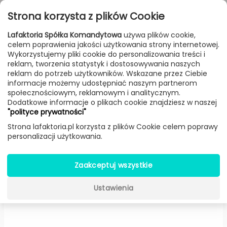
Przejdź do treści
Toggle
Strona korzysta z plików Cookie
navigat
Lafaktoria Spółka Komandytowa
używa plików cookie,
celem poprawienia jakości użytkowania strony internetowej.
FILTROWANIE & SORTOWANIE
Wykorzystujemy pliki cookie do personalizowania treści i
reklam, tworzenia statystyk i dostosowywania naszych
Lampy
Producenci
Olev
Produkt
reklam do potrzeb użytkowników. Wskazane przez Ciebie
informacje możemy udostępniać naszym partnerom
społecznościowym, reklamowym i analitycznym.
Dodatkowe informacje o plikach cookie znajdziesz w naszej
Ghost Round oprawa
"polityce prywatności"
wpuszczana (Bez źródła
Strona lafaktoria.pl korzysta z plików Cookie celem poprawy
personalizacji użytkowania.
światła) -
Olev
Zaakceptuj wszystkie
Ustawienia