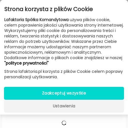
Przejdź do treści
Toggle
Strona korzysta z plików Cookie
navigat
Lafaktoria Spółka Komandytowa
używa plików cookie,
celem poprawienia jakości użytkowania strony internetowej.
FILTROWANIE & SORTOWANIE
Wykorzystujemy pliki cookie do personalizowania treści i
reklam, tworzenia statystyk i dostosowywania naszych
Lampy
Producenci
Olev
Produkt
reklam do potrzeb użytkowników. Wskazane przez Ciebie
informacje możemy udostępniać naszym partnerom
społecznościowym, reklamowym i analitycznym.
Dodatkowe informacje o plikach cookie znajdziesz w naszej
Profil 16 plafon / kinkiet -
Olev
"polityce prywatności"
Strona lafaktoria.pl korzysta z plików Cookie celem poprawy
personalizacji użytkowania.
Zaakceptuj wszystkie
Ustawienia