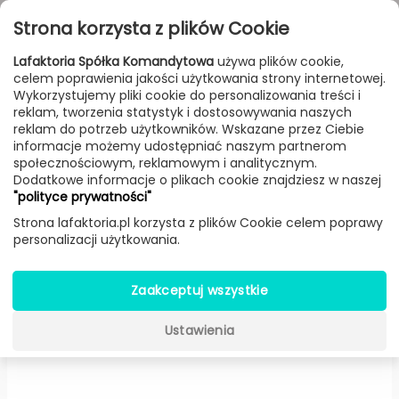
Przejdź do treści
Toggle
Strona korzysta z plików Cookie
navigat
Lafaktoria Spółka Komandytowa
używa plików cookie,
celem poprawienia jakości użytkowania strony internetowej.
FILTROWANIE & SORTOWANIE
Wykorzystujemy pliki cookie do personalizowania treści i
reklam, tworzenia statystyk i dostosowywania naszych
Lampy
Producenci
Olev
Produkt
reklam do potrzeb użytkowników. Wskazane przez Ciebie
informacje możemy udostępniać naszym partnerom
społecznościowym, reklamowym i analitycznym.
Dodatkowe informacje o plikach cookie znajdziesz w naszej
Zen kinkiet (BI – Biały, Długość
"polityce prywatności"
22 cm) -
Olev
Strona lafaktoria.pl korzysta z plików Cookie celem poprawy
personalizacji użytkowania.
Zaakceptuj wszystkie
Ustawienia