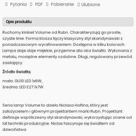
Pytania
PDF
Pobieranie
Ulubione
Opis produktu
Ruchomy kinkiet Volume od Rubn. Charakteryzują go proste,
czyste linie. Forma klosza łączy klasyczny styl skandynawski z
ponadczasowym wyrafinowaniem. Dostępna w kilku kolorach.
Lampa daje daje miękkie, przyjemne dla oka światło. Wykonana z
metalu, mosiężne elementy ozdobne. Długi, regulowany przewód
zasilający.
Źródło światła;
mała: GU10 LED 1x6W,
średnia: LED E27 1x7W.
Seria lamp Volume to dzieło Niclasa Hoflina, który jest
założycielem i głównym projektantem marki Rubn. Projektant
definiuje współczesny styl skandynawski, wykorzystując znane od
lat techniki produkcyjne. Niclas fascynuje się światłem od
dzieciństwa.