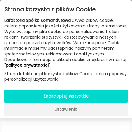
Przejdź do treści
Toggle
Strona korzysta z plików Cookie
navigat
Lafaktoria Spółka Komandytowa
używa plików cookie,
celem poprawienia jakości użytkowania strony internetowej.
FILTROWANIE & SORTOWANIE
Wykorzystujemy pliki cookie do personalizowania treści i
reklam, tworzenia statystyk i dostosowywania naszych
Lampy
Producenci
Rubn
Produkt
reklam do potrzeb użytkowników. Wskazane przez Ciebie
informacje możemy udostępniać naszym partnerom
społecznościowym, reklamowym i analitycznym.
Dodatkowe informacje o plikach cookie znajdziesz w naszej
Volume kinkiet (Szary ziemisty /
"polityce prywatności"
mosiądz, klosz Ø: 9 cm) -
Rubn
Strona lafaktoria.pl korzysta z plików Cookie celem poprawy
personalizacji użytkowania.
Zaakceptuj wszystkie
Ustawienia