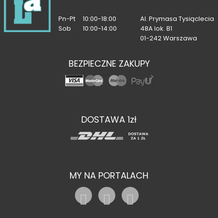
Pn-Pt
10:00-18:00
Al. Prymasa Tysiąclecia
Sob
10:00-14:00
48A lok. B1
01-242 Warszawa
BEZPIECZNE ZAKUPY
DOSTAWA 1zł
MY NA PORTALACH