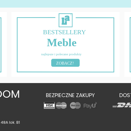
BESTSELLERY
Meble
najlepsze i polecane produkty
ZOBACZ!
OOM
BEZPIECZNE ZAKUPY
DOS
48A lok. B1