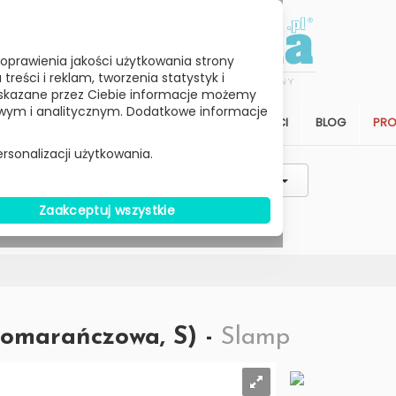
oprawienia jakości użytkowania strony
reści i reklam, tworzenia statystyk i
skazane przez Ciebie informacje możemy
ym i analitycznym. Dodatkowe informacje
STREFA KLIENTA
SALON
ARCHITEKCI
BLOG
PR
rsonalizacji użytkowania.
Styl / Rodzaj / Typ
Wybierz Cenę
Zaakceptuj wszystkie
W MAGAZYNIE
Pomarańczowa, S) -
Slamp