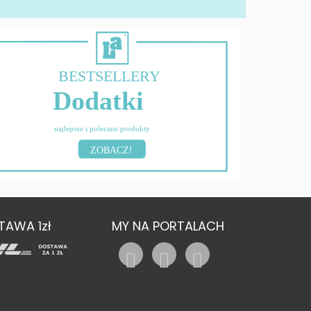
BESTSELLERY
Dodatki
najlepsze i polecane produkty
ZOBACZ!
TAWA 1zł
MY NA PORTALACH