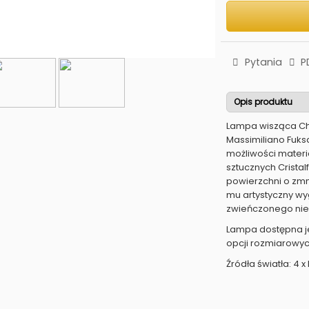
Pytania
P
Opis produktu
Lampa wisząca Cha
Massimiliano Fuks
możliwości materi
sztucznych Cristalf
powierzchni o zmn
mu artystyczny wy
zwieńczonego niew
Lampa dostępna je
opcji rozmiarowyc
Źródła światła: 4 