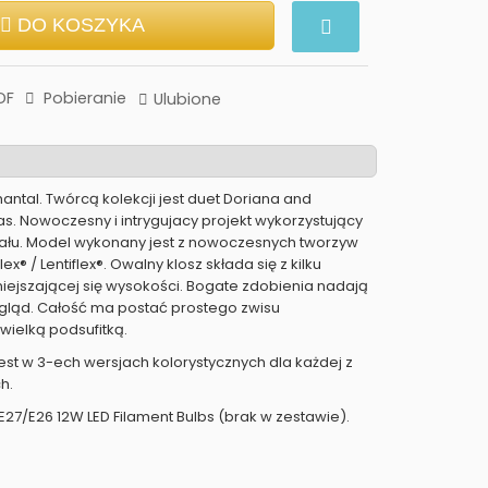
DO KOSZYKA
DF
Pobieranie
Ulubione
ntal. Twórcą kolekcji jest duet Doriana and
as. Nowoczesny i intrygujacy projekt wykorzystujący
ału. Model wykonany jest z nowoczesnych tworzyw
lex® / Lentiflex®. Owalny klosz składa się z kilku
iejszającej się wysokości. Bogate zdobienia nadają
gląd. Całość ma postać prostego zwisu
ielką podsufitką.
st w 3-ech wersjach kolorystycznych dla każdej z
h.
x E27/E26 12W LED Filament Bulbs (brak w zestawie).