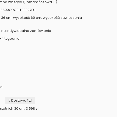
ampa wisząca (Pomarańczowa, S)
HNSS00ORG01T00E27EU
a 36 cm, wysokość 60 cm, wysokość zawieszenia
r na indywidualne zamówienie
-4 tygodnie
wa
Dostawa 1 zł
tatnich 30 dni: 3 598 zł