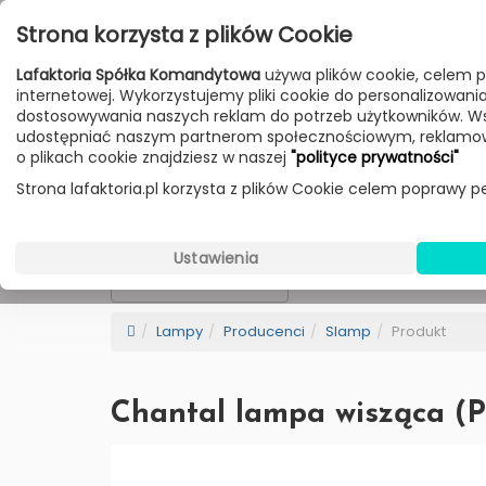
Przejdź do treści
Strona korzysta z plików Cookie
Poniedziałek - Piątek 10:00-18:00
Lafaktoria Spółka Komandytowa
używa plików cookie, celem p
Sobota 10:00-14:00
internetowej. Wykorzystujemy pliki cookie do personalizowania t
dostosowywania naszych reklam do potrzeb użytkowników. W
udostępniać naszym partnerom społecznościowym, reklamow
HOME
LAMPY
MEBLE
DODATKI
o plikach cookie znajdziesz w naszej
"polityce prywatności"
Strona lafaktoria.pl korzysta z plików Cookie celem poprawy pe
Slamp
Wybierz Kategorie
Ustawienia
NEW
BESTSELLER
Sortowanie
Lampy
Producenci
Slamp
Produkt
Chantal lampa wisząca (