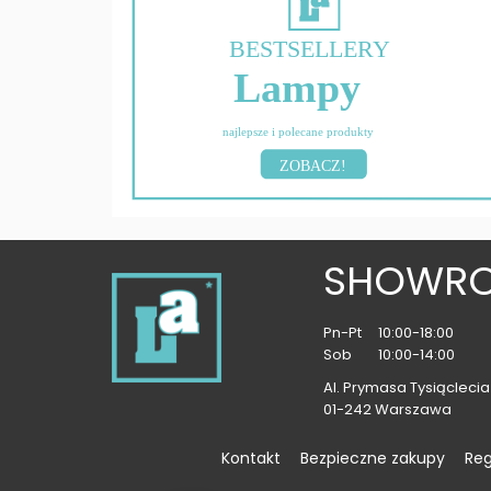
BESTSELLERY
Lampy
najlepsze i polecane produkty
ZOBACZ!
SHOWR
Pn-Pt
10:00-18:00
Sob
10:00-14:00
Al. Prymasa Tysiąclecia 
01-242 Warszawa
Kontakt
Bezpieczne zakupy
Re