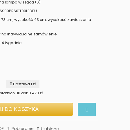
sma lampa wisząca (S)
OSS00PRS01T00LEDEU
a 73 cm, wysokość 43 cm, wysokość zawieszenia
r na indywidualne zamówienie
-4 tygodnie
Dostawa 1 zł
tatnich 30 dni: 3 470 zł
DO KOSZYKA
DF
Pobieranie
Ulubione