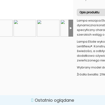
Opis produktu
Lampa wisząca Eto
dynamiczna konstr
specyficzny chara
szerokich wstąg o
Lampa Etoile wyk
Lentiflexu®. Konst
świeżości, a odbł
dodatkowo ożywia
zwieńczonego niew
Wybrany model do
Źródła światła: 21
Ostatnio oglądane