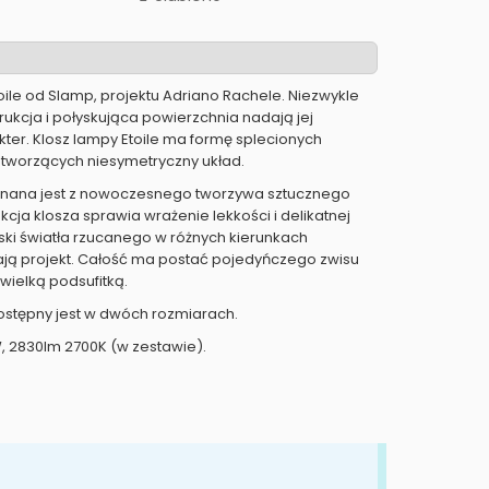
ile od Slamp, projektu Adriano Rachele. Niezwykle
ukcja i połyskująca powierzchnia nadają jej
kter. Klosz lampy Etoile ma formę splecionych
 tworzących niesymetryczny układ.
onana jest z nowoczesnego tworzywa sztucznego
rukcja klosza sprawia wrażenie lekkości i delikatnej
yski światła rzucanego w różnych kierunkach
ją projekt. Całość ma postać pojedyńczego zwisu
ielką podsufitką.
stępny jest w dwóch rozmiarach.
W, 2830lm 2700K (w zestawie).