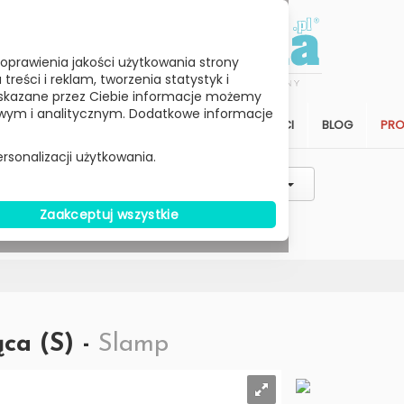
oprawienia jakości użytkowania strony
reści i reklam, tworzenia statystyk i
skazane przez Ciebie informacje możemy
ym i analitycznym. Dodatkowe informacje
STREFA KLIENTA
SALON
ARCHITEKCI
BLOG
PR
rsonalizacji użytkowania.
Styl / Rodzaj / Typ
Wybierz Cenę
Zaakceptuj wszystkie
W MAGAZYNIE
ca (S) -
Slamp