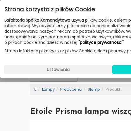
Przejdź do treści
Strona korzysta z plików Cookie
Poniedziałek - Piątek 10:00-18:00
Lafaktoria Spółka Komandytowa
używa plików cookie, celem p
Sobota 10:00-14:00
internetowej. Wykorzystujemy pliki cookie do personalizowania t
dostosowywania naszych reklam do potrzeb użytkowników. W
udostępniać naszym partnerom społecznościowym, reklamow
HOME
LAMPY
MEBLE
DODATKI
o plikach cookie znajdziesz w naszej
"polityce prywatności"
Strona lafaktoria.pl korzysta z plików Cookie celem poprawy pe
Slamp
Wybierz Kategorie
Ustawienia
NEW
BESTSELLER
Sortowanie
Lampy
Producenci
Slamp
Produkt
Etoile Prisma lampa wiszą