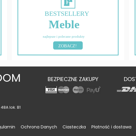
BESTSELLERY
Meble
najlepsze i polecane produkty
ZOBACZ!
OOM
BEZPIECZNE ZAKUPY
DOS
48A lok. B1
gulamin
Ochrona Danych
Ciasteczka
Płatność i dostawa