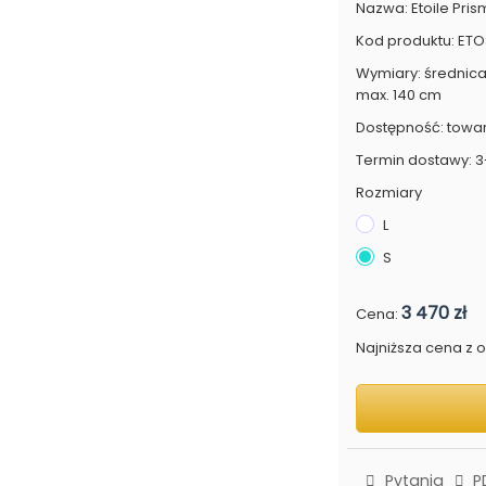
Nazwa: Etoile Pri
Kod produktu: ET
Wymiary: średnic
max. 140 cm
Dostępność: towa
Termin dostawy: 3
Rozmiary
L
S
3 470 zł
Cena:
Najniższa cena z os
Pytania
P