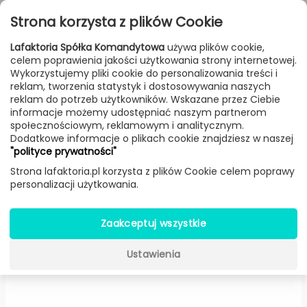
Przejdź do treści
Toggle
Strona korzysta z plików Cookie
navigat
Lafaktoria Spółka Komandytowa
używa plików cookie,
celem poprawienia jakości użytkowania strony internetowej.
FILTROWANIE & SORTOWANIE
Wykorzystujemy pliki cookie do personalizowania treści i
reklam, tworzenia statystyk i dostosowywania naszych
Lampy
Producenci
Sylcom
Produkt
reklam do potrzeb użytkowników. Wskazane przez Ciebie
informacje możemy udostępniać naszym partnerom
społecznościowym, reklamowym i analitycznym.
Dodatkowe informacje o plikach cookie znajdziesz w naszej
Casa Blanca natynkowa
"polityce prywatności"
(Ametyst/Kryształ/Fume/Ocean/
Strona lafaktoria.pl korzysta z plików Cookie celem poprawy
personalizacji użytkowania.
-
Sylcom
Zaakceptuj wszystkie
Ustawienia