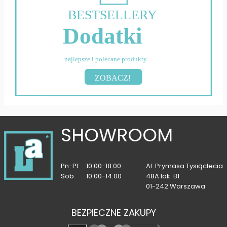
BESTSELLERY
Dodatki
najlepsze i polecane produkty
ZOBACZ!
SHOWROOM
Pn-Pt
10:00-18:00
Al. Prymasa Tysiąclecia
Sob
10:00-14:00
48A lok. B1
01-242 Warszawa
BEZPIECZNE ZAKUPY