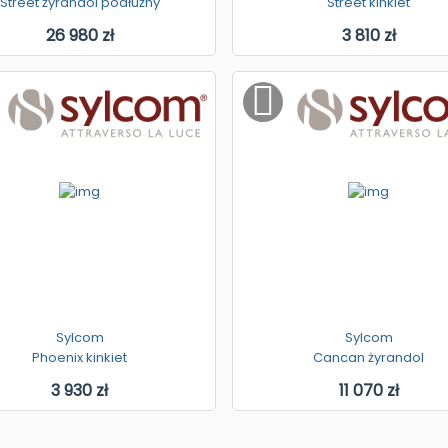
Street żyrandol podłużny
Street kinkiet
26 980 zł
3 810 zł
Sylcom
Sylcom
Phoenix kinkiet
Cancan żyrandol
3 930 zł
11 070 zł