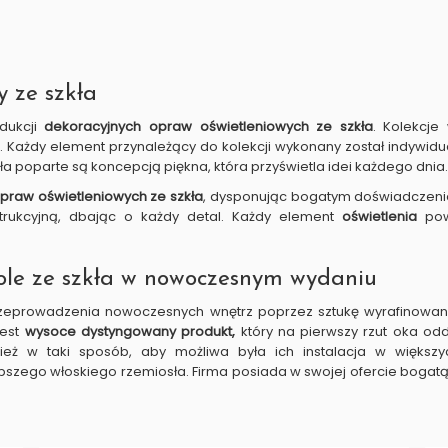
 ze szkła
odukcji
dekoracyjnych opraw oświetleniowych ze szkła
.
Kolekcje
e
. Każdy element przynależący do kolekcji wykonany został indywidu
eła poparte są koncepcją piękna, która przyświetla idei każdego dnia.
praw oświetleniowych ze szkła
, dysponując bogatym doświadczeniem
trukcyjną, dbając o każdy detal. Każdy element
oświetlenia
pows
dole ze szkła w nowoczesnym wydaniu
zeprowadzenia nowoczesnych wnętrz poprzez sztukę wyrafinowanyc
est
wysoce dystyngowany produkt,
który na pierwszy rzut oka od
eż w taki sposób, aby możliwa była ich instalacja w większy
pszego włoskiego rzemiosła. Firma posiada w swojej ofercie bogatą