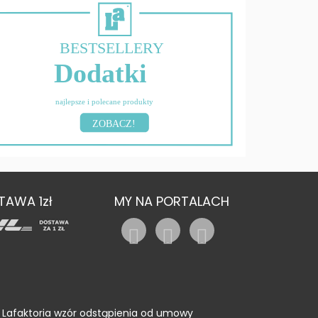
BESTSELLERY
Dodatki
najlepsze i polecane produkty
ZOBACZ!
TAWA 1zł
MY NA PORTALACH
Lafaktoria wzór odstąpienia od umowy