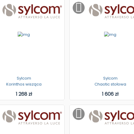
Sylcom
Sylcom
Korinthos wisząca
Chaotic stołowa
1 268 zł
1 606 zł