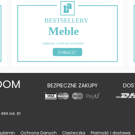
BESTSELLERY
Meble
najlepsze i polecane produkty
ZOBACZ!
OOM
BEZPIECZNE ZAKUPY
DOS
48A lok. B1
gulamin
Ochrona Danych
Ciasteczka
Płatność i dostawa