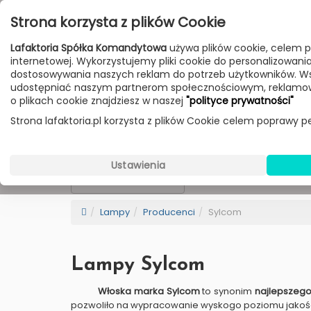
Przejdź do treści
Strona korzysta z plików Cookie
Poniedziałek - Piątek 10:00-18:00
Lafaktoria Spółka Komandytowa
używa plików cookie, celem p
Sobota 10:00-14:00
internetowej. Wykorzystujemy pliki cookie do personalizowania t
dostosowywania naszych reklam do potrzeb użytkowników. W
udostępniać naszym partnerom społecznościowym, reklamow
HOME
LAMPY
MEBLE
DODATKI
o plikach cookie znajdziesz w naszej
"polityce prywatności"
Strona lafaktoria.pl korzysta z plików Cookie celem poprawy pe
Sylcom
Wybierz Kategorie
Ustawienia
NEW
BESTSELLER
Sortowanie
Lampy
Producenci
Sylcom
Lampy Sylcom
Włoska marka Sylcom
to synonim
najlepszego
pozwoliło na wypracowanie wyskogo poziomu jakoś