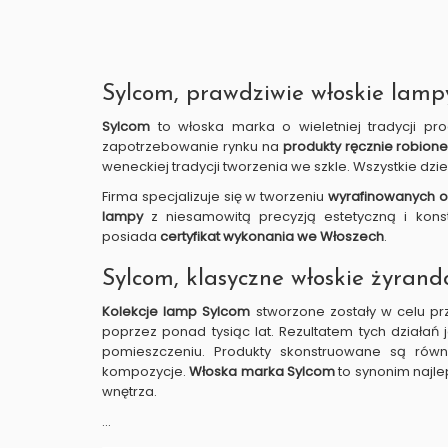
Sylcom, prawdziwie włoskie lampy
Sylcom
to włoska marka o wieletniej tradycji pr
zapotrzebowanie rynku na
produkty ręcznie robion
weneckiej tradycji tworzenia we szkle. Wszystkie dzi
Firma specjalizuje się w tworzeniu
wyrafinowanych o
lampy
z niesamowitą precyzją estetyczną i kons
posiada
certyfikat wykonania we Włoszech
.
Sylcom, klasyczne włoskie żyran
Kolekcje lamp Sylcom
stworzone zostały w celu pr
poprzez ponad tysiąc lat. Rezultatem tych działań j
pomieszczeniu. Produkty skonstruowane są równi
kompozycje.
Włoska marka Sylcom
to synonim najle
wnętrza.
...