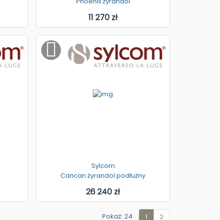
Phoenix żyrandol
11 270 zł
Sylcom
Cancan żyrandol podłużny
26 240 zł
Pokaż: 24
1
2