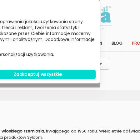
oprawienia jakości użytkowania strony
reści i reklam, tworzenia statystyk i
skazane przez Ciebie informacje możemy
ym i analitycznym. Dodatkowe informacje
STREFA KLIENTA
SALON
ARCHITEKCI
BLOG
PR
rsonalizacji użytkowania.
Styl / Rodzaj / Typ
Wybierz Cenę
Zaakceptuj wszystkie
W MAGAZYNIE
 włoskiego rzemiosła
, trwającego od 1950 roku. Wieloletnie doświ
ci produktów Sylcom.