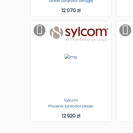
Street żyrandol okrągły
12 070 zł
Sylcom
Phoenix żyrandol płaski
12 920 zł