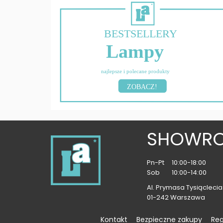
BESTSELLERY
Lampy
najlepsze i polecane produkty
ZOBACZ!
SHOWR
Pn-Pt
10:00-18:00
Sob
10:00-14:00
Al. Prymasa Tysiąclecia 
01-242 Warszawa
Kontakt
Bezpieczne zakupy
Re