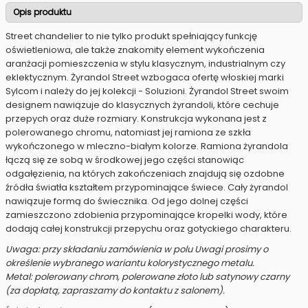
Opis produktu
Street chandelier to nie tylko produkt spełniający funkcję
oświetleniowa, ale także znakomity element wykończenia
aranżacji pomieszczenia w stylu klasycznym, industrialnym czy
eklektycznym. Żyrandol Street wzbogaca ofertę włoskiej marki
Sylcom i należy do jej kolekcji - Soluzioni. Żyrandol Street swoim
designem nawiązuje do klasycznych żyrandoli, które cechuje
przepych oraz duże rozmiary. Konstrukcja wykonana jest z
polerowanego chromu, natomiast jej ramiona ze szkła
wykończonego w mleczno-białym kolorze. Ramiona żyrandola
łączą się ze sobą w środkowej jego części stanowiąc
odgałęzienia, na których zakończeniach znajdują się ozdobne
źródła światła kształtem przypominające świece. Cały żyrandol
nawiązuje formą do świecznika. Od jego dolnej części
zamieszczono zdobienia przypominające kropelki wody, które
dodają całej konstrukcji przepychu oraz gotyckiego charakteru.
Uwaga: przy składaniu zamówienia w polu Uwagi prosimy o
określenie wybranego wariantu kolorystycznego metalu.
Metal: polerowany chrom, polerowane złoto lub satynowy czarny
(za dopłatą, zapraszamy do kontaktu z salonem).