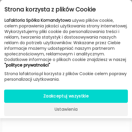
Przejdź do treści
Toggle
Strona korzysta z plików Cookie
navigat
Lafaktoria Spółka Komandytowa
używa plików cookie,
celem poprawienia jakości użytkowania strony internetowej.
FILTROWANIE & SORTOWANIE
Wykorzystujemy pliki cookie do personalizowania treści i
reklam, tworzenia statystyk i dostosowywania naszych
Lampy
Producenci
Sylcom
Produkt
reklam do potrzeb użytkowników. Wskazane przez Ciebie
informacje możemy udostępniać naszym partnerom
społecznościowym, reklamowym i analitycznym.
Dodatkowe informacje o plikach cookie znajdziesz w naszej
Street żyrandol okrągły
"polityce prywatności"
(Kryształowe szkło, Mały) -
Strona lafaktoria.pl korzysta z plików Cookie celem poprawy
personalizacji użytkowania.
Sylcom
Zaakceptuj wszystkie
Ustawienia