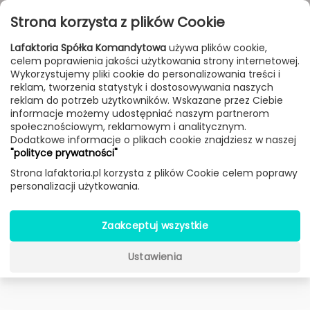
Przejdź do treści
Toggle
Strona korzysta z plików Cookie
navigat
Lafaktoria Spółka Komandytowa
używa plików cookie,
celem poprawienia jakości użytkowania strony internetowej.
FILTROWANIE & SORTOWANIE
Wykorzystujemy pliki cookie do personalizowania treści i
reklam, tworzenia statystyk i dostosowywania naszych
New
Sale
Bestseller
Dostawa 24h
reklam do potrzeb użytkowników. Wskazane przez Ciebie
informacje możemy udostępniać naszym partnerom
Lampy
Producenci
Voltolina
Produkt
społecznościowym, reklamowym i analitycznym.
Dodatkowe informacje o plikach cookie znajdziesz w naszej
"polityce prywatności"
Golf kinkiet (Ø 20 cm) -
Strona lafaktoria.pl korzysta z plików Cookie celem poprawy
Voltolina
personalizacji użytkowania.
Zaakceptuj wszystkie
Ustawienia