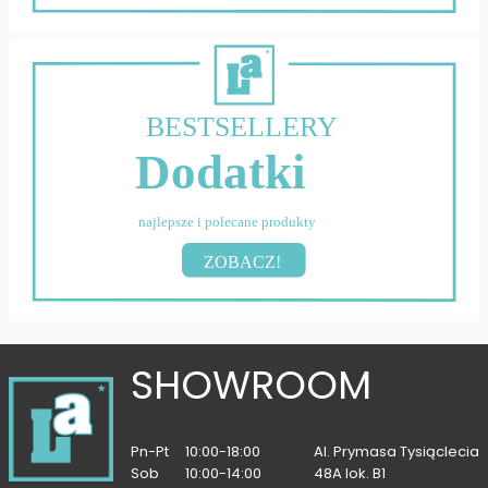
BESTSELLERY
Dodatki
najlepsze i polecane produkty
ZOBACZ!
SHOWROOM
Pn-Pt
10:00-18:00
Al. Prymasa Tysiąclecia
Sob
10:00-14:00
48A lok. B1