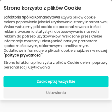
Przejdź do treści
Toggle
Strona korzysta z plików Cookie
navigat
Lafaktoria Spółka Komandytowa
używa plików cookie,
celem poprawienia jakości użytkowania strony internetowej.
FILTROWANIE & SORTOWANIE
Wykorzystujemy pliki cookie do personalizowania treści i
reklam, tworzenia statystyk i dostosowywania naszych
New
Sale
Bestseller
Dostawa 24h
reklam do potrzeb użytkowników. Wskazane przez Ciebie
informacje możemy udostępniać naszym partnerom
Lampy
Producenci
Voltolina
Produkt
społecznościowym, reklamowym i analitycznym.
Dodatkowe informacje o plikach cookie znajdziesz w naszej
"polityce prywatności"
I Do kinkiet kryształowy
Strona lafaktoria.pl korzysta z plików Cookie celem poprawy
personalizacji użytkowania.
(Chrom, 1 źródło światła) -
Voltolina
Zaakceptuj wszystkie
Ustawienia