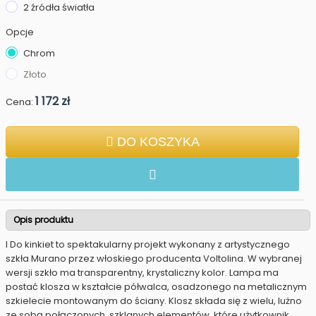
2 źródła światła
Opcje
Chrom
Złoto
1 172 zł
Cena:
DO KOSZYKA
Opis produktu
I Do kinkiet to spektakularny projekt wykonany z artystycznego
szkła Murano przez włoskiego producenta Voltolina. W wybranej
wersji szkło ma transparentny, krystaliczny kolor. Lampa ma
postać klosza w kształcie półwalca, osadzonego na metalicznym
szkielecie montowanym do ściany. Klosz składa się z wielu, lużno
ze sobą połączonych, szklanych elementów, które użytkownik