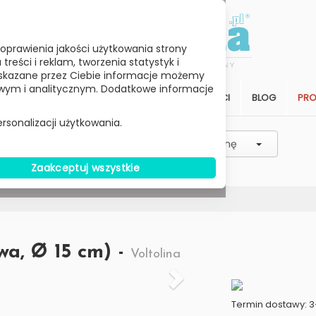
oprawienia jakości użytkowania strony
reści i reklam, tworzenia statystyk i
skazane przez Ciebie informacje możemy
ym i analitycznym. Dodatkowe informacje
STREFA KLIENTA
SALON
ARCHITEKCI
BLOG
PR
rsonalizacji użytkowania.
Wybierz charakterystyk
Wybierz Cenę
Zaakceptuj wszystkie
 24h
wa, Ø 15 cm) -
Voltolina
Termin dostawy: 3