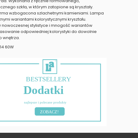
rda. Wykonana z ręcznie formowanego,
nego szkła, w którym zatopione są kryształy.
forma wzbogacona szlachetnymi kamieniami. Lampa
żnymi wariantami kolorystycznymi kryształu.
 nowoczesnej stylistyce i mnogość wariantów
asowanie odpowiedniej kolorystyki do dowolnie
 wnętrza.
 E14 60W
BESTSELLERY
Dodatki
najlepsze i polecane produkty
ZOBACZ!