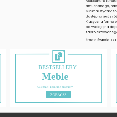
Aleksandra Lenda
dmuchanego, mlecz
Minimalistyczna 
dostępna jest z ró
Klasyczna forma w
pozwalają na dop
zaprojektowanego
Źródło światła: 1 x
BESTSELLERY
Meble
najlepsze i polecane produkty
ZOBACZ!