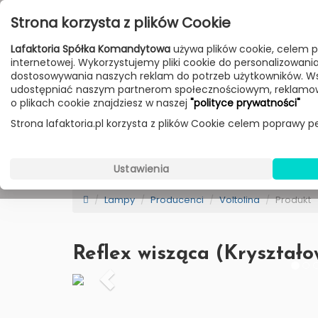
Przejdź do treści
Strona korzysta z plików Cookie
Poniedziałek - Piątek 10:00-18:00
Lafaktoria Spółka Komandytowa
używa plików cookie, celem p
Sobota 10:00-14:00
internetowej. Wykorzystujemy pliki cookie do personalizowania t
dostosowywania naszych reklam do potrzeb użytkowników. W
udostępniać naszym partnerom społecznościowym, reklamow
HOME
LAMPY
MEBLE
DODATKI
o plikach cookie znajdziesz w naszej
"polityce prywatności"
Strona lafaktoria.pl korzysta z plików Cookie celem poprawy pe
Voltolina
Wybierz Kategorie
Ustawienia
New
Sale
Bestseller
Dostawa
Lampy
Producenci
Voltolina
Produkt
Reflex wisząca (Kryształo