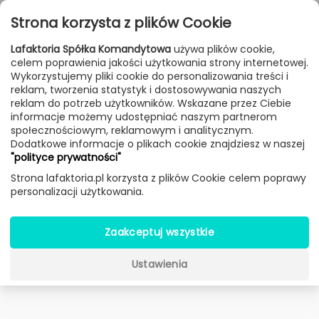
Przejdź do treści
Toggle
Strona korzysta z plików Cookie
navigat
Lafaktoria Spółka Komandytowa
używa plików cookie,
celem poprawienia jakości użytkowania strony internetowej.
FILTROWANIE & SORTOWANIE
Wykorzystujemy pliki cookie do personalizowania treści i
reklam, tworzenia statystyk i dostosowywania naszych
New
Sale
Bestseller
Dostawa 24h
reklam do potrzeb użytkowników. Wskazane przez Ciebie
informacje możemy udostępniać naszym partnerom
Lampy
Producenci
Voltolina
Produkt
społecznościowym, reklamowym i analitycznym.
Dodatkowe informacje o plikach cookie znajdziesz w naszej
"polityce prywatności"
Roma Empire wisząca (Nikiel, Ø
Strona lafaktoria.pl korzysta z plików Cookie celem poprawy
personalizacji użytkowania.
30 cm) -
Voltolina
Zaakceptuj wszystkie
Ustawienia