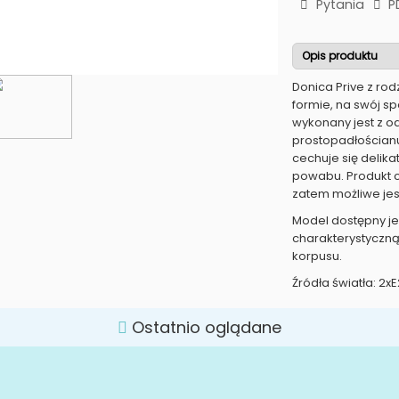
Pytania
P
Opis produktu
Donica Prive z rod
formie, na swój s
wykonany jest z o
prostopadłościanu.
cechuje się delik
powabu. Produkt 
zatem możliwe jes
Model dostępny jes
charakterystyczną
korpusu.
Źródła światła: 2
Ostatnio oglądane