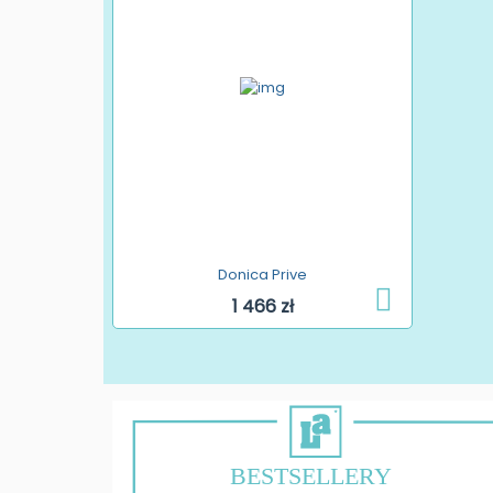
Donica Prive
1 466 zł
BESTSELLERY