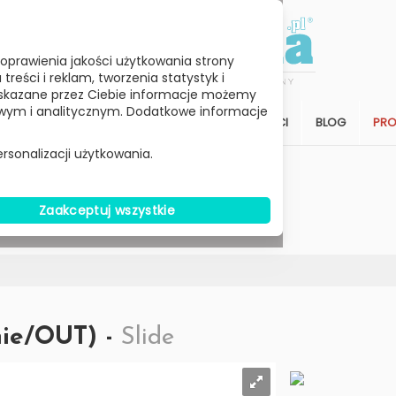
oprawienia jakości użytkowania strony
reści i reklam, tworzenia statystyk i
skazane przez Ciebie informacje możemy
ym i analitycznym. Dodatkowe informacje
STREFA KLIENTA
SALON
ARCHITEKCI
BLOG
PR
rsonalizacji użytkowania.
Wybierz Cenę
Zaakceptuj wszystkie
W MAGAZYNIE
nie/OUT) -
Slide