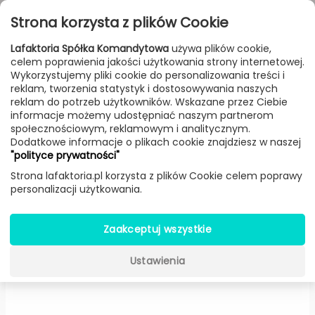
Przejdź do treści
Toggle
Strona korzysta z plików Cookie
navigat
Lafaktoria Spółka Komandytowa
używa plików cookie,
celem poprawienia jakości użytkowania strony internetowej.
FILTROWANIE & SORTOWANIE
Wykorzystujemy pliki cookie do personalizowania treści i
reklam, tworzenia statystyk i dostosowywania naszych
Dodatki
Producenci
Woud
Produkt
reklam do potrzeb użytkowników. Wskazane przez Ciebie
informacje możemy udostępniać naszym partnerom
społecznościowym, reklamowym i analitycznym.
Dodatkowe informacje o plikach cookie znajdziesz w naszej
Poduszka do leżanki Level
"polityce prywatności"
(Czarna) -
Woud
Strona lafaktoria.pl korzysta z plików Cookie celem poprawy
personalizacji użytkowania.
Zaakceptuj wszystkie
Ustawienia