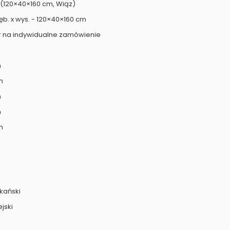
 (120×40×160 cm, Wiąz)
łęb. x wys. - 120×40×160 cm
r na indywidualne zamówienie
m
m
m
m
m
kański
jski