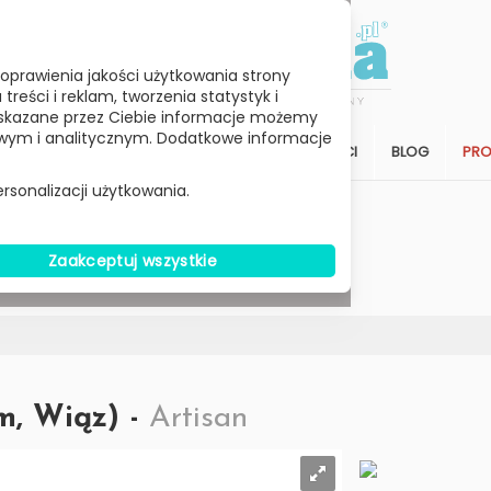
oprawienia jakości użytkowania strony
reści i reklam, tworzenia statystyk i
skazane przez Ciebie informacje możemy
ym i analitycznym. Dodatkowe informacje
STREFA KLIENTA
SALON
ARCHITEKCI
BLOG
PR
rsonalizacji użytkowania.
Wybierz Cenę
Zaakceptuj wszystkie
W MAGAZYNIE
m, Wiąz) -
Artisan