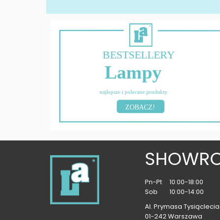
BESTSELLERY
Lampy
najlepsze i polecane produkty
ZOBACZ!
SHOWR
Pn-Pt
10:00-18:00
Sob
10:00-14:00
Al. Prymasa Tysiąclecia 
01-242 Warszawa