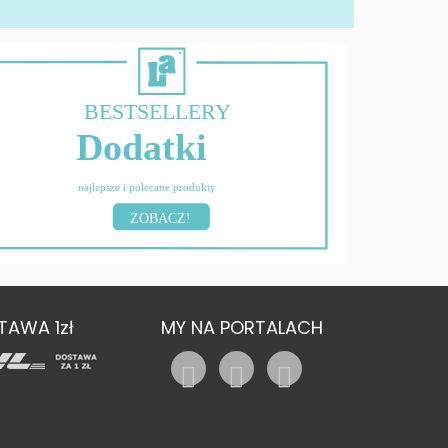
BESTSELLERY
Dodatki
najlepsze i polecane produkty
ZOBACZ!
TAWA 1zł
MY NA PORTALACH