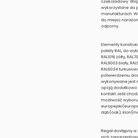
czekoladowy. Wiąz
wykorzystane do p
manufakturach. Wi
do miejsc narażony
odporny.
Elementy konstru
palety RAL, do wy
RAL1016 żółty, RAL
RAL9003 biały, RAL
RAL6034 turkusowy
potwierdzeniu do
wykonywane jest 
opcją dodatkowo 
kontakt Jeśli chod
możliwość wyboru
europejski(europe
dąb(oak), klon(ma
Regał dostępny w 
nich zaprezentowa