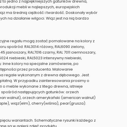
 to jedno z najpiękniejszych gatunków drewna,
rodukcji mebli w najlepszych, europejskich
ąz ma średnią ciężkość i twardość. Doskonały wybór
ch na działanie wilgoci. Wiąz jest na nią bardzo
kcyjne regału mogą zostać pomalowane na kolory z
boru spośród: RAL3014 różowy, RAL6090 zielony,
7045 jasnoszary, RAL7016 czarny, RAL 7011 ciemnoszary,
5024 niebieski, RAL5023 intensywny niebieski,
. Inne kolory na specjalne zamówienie, po
stępności przez producenta. Malowanie
na regale wykonanym z drewna dębowego. Jest
płatną. W przypadku zainteresowania prosimy o
zi o meble wykonane z litego drewna, istnieje
 spośród następujących gatunków: orzech
an walnut), orzech amerykański (american walnut)
ple), wiąz(elm), cherry(wiśnia), pear(grusza).
pięciu wariantach. Schematyczne rysunki każdego z
ne są w galerii zdjęć produktu.