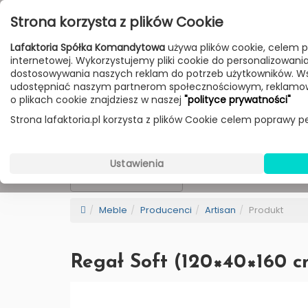
Przejdź do treści
Strona korzysta z plików Cookie
Poniedziałek - Piątek 10:00-18:00
Lafaktoria Spółka Komandytowa
używa plików cookie, celem p
Sobota 10:00-14:00
internetowej. Wykorzystujemy pliki cookie do personalizowania t
dostosowywania naszych reklam do potrzeb użytkowników. W
udostępniać naszym partnerom społecznościowym, reklamow
HOME
LAMPY
MEBLE
DODATKI
o plikach cookie znajdziesz w naszej
"polityce prywatności"
Strona lafaktoria.pl korzysta z plików Cookie celem poprawy pe
Artisan
Wybierz Kategorie
Ustawienia
NEW
BESTSELLER
Sortowanie
Meble
Producenci
Artisan
Produkt
Regał Soft (120×40×160 c