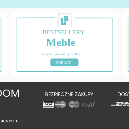
BESTSELLERY
Meble
najlepsze i polecane produkty
ZOBACZ!
OOM
BEZPIECZNE ZAKUPY
DOS
48A lok. B1