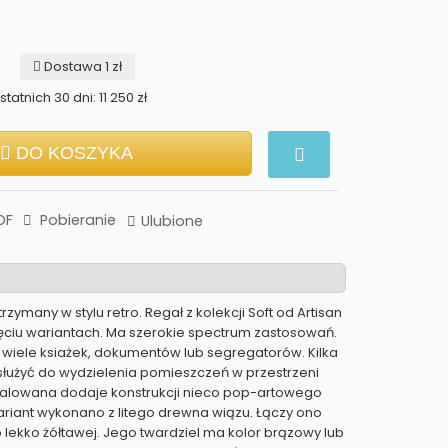
Dostawa 1 zł
tatnich 30 dni: 11 250 zł
DO KOSZYKA
DF
Pobieranie
Ulubione
rzymany w stylu retro. Regał z kolekcji Soft od Artisan
ięciu wariantach. Ma szerokie spectrum zastosowań.
m wiele ksiażek, dokumentów lub segregatorów. Kilka
łużyć do wydzielenia pomieszczeń w przestrzeni
malowana dodaje konstrukcji nieco pop-artowego
ariant wykonano z litego drewna wiązu. Łączy ono
 lekko żółtawej. Jego twardziel ma kolor brązowy lub