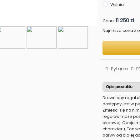
Wiśnia
11 250 zł
Cena:
Najniższa cena z os
Pytania
P
Opis produktu
Drewniany regał ut
dostępny jest w p
Zmieści się na ni
regałów może pos
biurowej. Opcja 
charakteru. Ten w
barwy od białej do