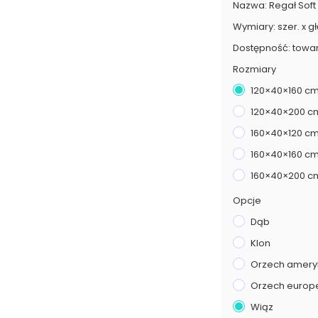
Nazwa: Regał Soft
Wymiary: szer. x g
Dostępność: towa
Rozmiary
120×40×160 c
120×40×200 c
160×40×120 c
160×40×160 c
160×40×200 c
Opcje
Dąb
Klon
Orzech amery
Orzech europe
Wiąz