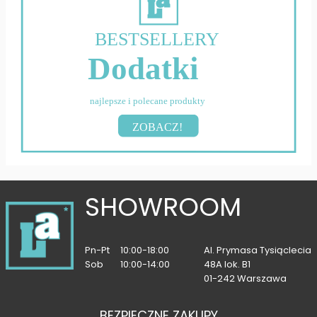
BESTSELLERY
Dodatki
najlepsze i polecane produkty
ZOBACZ!
SHOWROOM
Pn-Pt
10:00-18:00
Al. Prymasa Tysiąclecia
Sob
10:00-14:00
48A lok. B1
01-242 Warszawa
BEZPIECZNE ZAKUPY