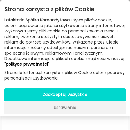
Przejdź do treści
Toggle
Strona korzysta z plików Cookie
navigat
Lafaktoria Spółka Komandytowa
używa plików cookie,
celem poprawienia jakości użytkowania strony internetowej.
FILTROWANIE & SORTOWANIE
Wykorzystujemy pliki cookie do personalizowania treści i
reklam, tworzenia statystyk i dostosowywania naszych
Meble
Producenci
Artisan
Produkt
reklam do potrzeb użytkowników. Wskazane przez Ciebie
informacje możemy udostępniać naszym partnerom
społecznościowym, reklamowym i analitycznym.
Dodatkowe informacje o plikach cookie znajdziesz w naszej
Regał X (180×47×163 cm, Wiąz) -
"polityce prywatności"
Artisan
Strona lafaktoria.pl korzysta z plików Cookie celem poprawy
personalizacji użytkowania.
Zaakceptuj wszystkie
Ustawienia