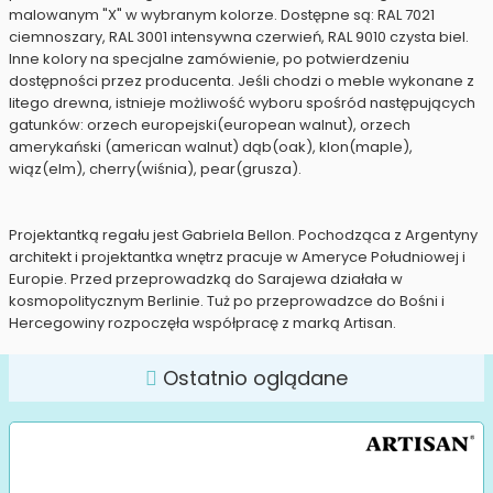
malowanym "X" w wybranym kolorze. Dostępne są: RAL 7021
ciemnoszary, RAL 3001 intensywna czerwień, RAL 9010 czysta biel.
Inne kolory na specjalne zamówienie, po potwierdzeniu
dostępności przez producenta. Jeśli chodzi o meble wykonane z
litego drewna, istnieje możliwość wyboru spośród następujących
gatunków: orzech europejski(european walnut), orzech
amerykański (american walnut) dąb(oak), klon(maple),
wiąz(elm), cherry(wiśnia), pear(grusza).
Projektantką regału jest Gabriela Bellon. Pochodząca z Argentyny
architekt i projektantka wnętrz pracuje w Ameryce Południowej i
Europie. Przed przeprowadzką do Sarajewa działała w
kosmopolitycznym Berlinie. Tuż po przeprowadzce do Bośni i
Hercegowiny rozpoczęła współpracę z marką Artisan.
Ostatnio oglądane