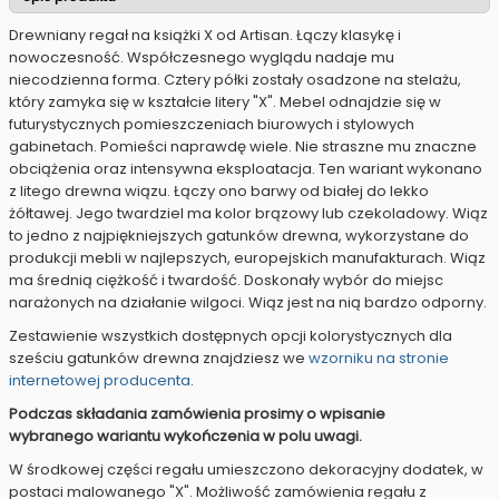
Drewniany regał na książki X od Artisan. Łączy klasykę i
nowoczesność. Współczesnego wyglądu nadaje mu
niecodzienna forma. Cztery półki zostały osadzone na stelażu,
który zamyka się w kształcie litery "X". Mebel odnajdzie się w
futurystycznych pomieszczeniach biurowych i stylowych
gabinetach. Pomieści naprawdę wiele. Nie straszne mu znaczne
obciążenia oraz intensywna eksploatacja. Ten wariant wykonano
z litego drewna wiązu. Łączy ono barwy od białej do lekko
żółtawej. Jego twardziel ma kolor brązowy lub czekoladowy. Wiąz
to jedno z najpiękniejszych gatunków drewna, wykorzystane do
produkcji mebli w najlepszych, europejskich manufakturach. Wiąz
ma średnią ciężkość i twardość. Doskonały wybór do miejsc
narażonych na działanie wilgoci. Wiąz jest na nią bardzo odporny.
Zestawienie wszystkich dostępnych opcji kolorystycznych dla
sześciu gatunków drewna znajdziesz we
wzorniku na stronie
internetowej producenta
.
Podczas składania zamówienia prosimy o wpisanie
wybranego wariantu wykończenia w polu uwagi.
W środkowej części regału umieszczono dekoracyjny dodatek, w
postaci malowanego "X". Możliwość zamówienia regału z