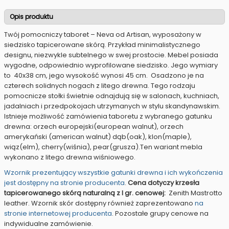
Opis produktu
Twój pomocniczy taboret – Neva od Artisan, wyposażony w
siedzisko tapicerowane skórą. Przykład minimalistycznego
designu, niezwykle subtelnego w swej prostocie. Mebel posiada
wygodne, odpowiednio wyprofilowane siedzisko. Jego wymiary
to 40x38 cm, jego wysokość wynosi 45 cm. Osadzono je na
czterech solidnych nogach z litego drewna. Tego rodzaju
pomocnicze stołki świetnie odnajdują się w salonach, kuchniach,
jadalniach i przedpokojach utrzymanych w stylu skandynawskim.
Istnieje możliwość zamówienia taboretu z wybranego gatunku
drewna: orzech europejski(european walnut), orzech
amerykański (american walnut) dąb(oak), klon(maple),
wiąz(elm), cherry(wiśnia), pear(grusza).Ten wariant mebla
wykonano z litego drewna wiśniowego.
Wzornik prezentujący wszystkie gatunki drewna i ich wykończenia
jest dostępny na stronie producenta
.
Cena dotyczy krzesła
tapicerowanego skórą naturalną z I gr. cenowej:
Zenith Mastrotto
leather. Wzornik skór dostępny również zaprezentowano
na
stronie internetowej producenta
. Pozostałe grupy cenowe na
indywidualne zamówienie.