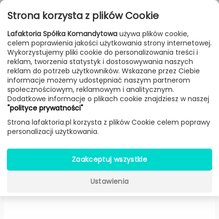
Przejdź do treści
Toggle
Strona korzysta z plików Cookie
navigat
Lafaktoria Spółka Komandytowa
używa plików cookie,
celem poprawienia jakości użytkowania strony internetowej.
FILTROWANIE & SORTOWANIE
Wykorzystujemy pliki cookie do personalizowania treści i
reklam, tworzenia statystyk i dostosowywania naszych
Meble
Producenci
Artisan
Produkt
reklam do potrzeb użytkowników. Wskazane przez Ciebie
informacje możemy udostępniać naszym partnerom
społecznościowym, reklamowym i analitycznym.
Dodatkowe informacje o plikach cookie znajdziesz w naszej
Taboret Neva z siedziskiem
"polityce prywatności"
tapicerowanym skórą (Wiśnia) -
Strona lafaktoria.pl korzysta z plików Cookie celem poprawy
personalizacji użytkowania.
Artisan
Zaakceptuj wszystkie
Ustawienia