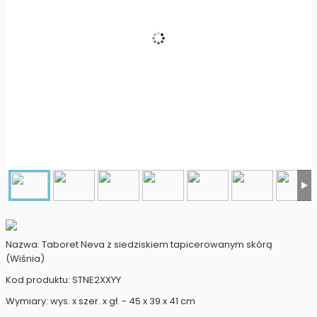
Nazwa: Taboret Neva z siedziskiem tapicerowanym skórą
(Wiśnia)
Kod produktu: STNE2XXYY
Wymiary: wys. x szer. x gł. - 45 x 39 x 41 cm