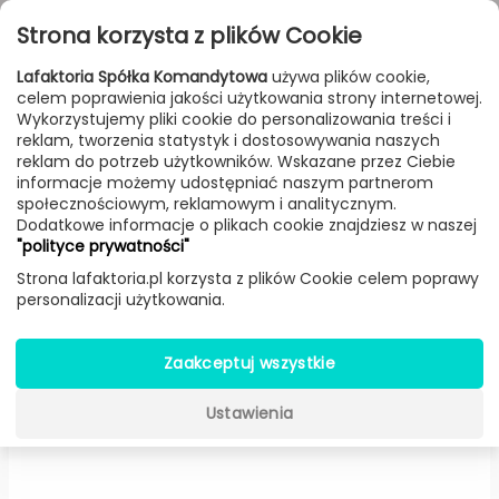
Przejdź do treści
Toggle
Strona korzysta z plików Cookie
navigat
Lafaktoria Spółka Komandytowa
używa plików cookie,
celem poprawienia jakości użytkowania strony internetowej.
FILTROWANIE & SORTOWANIE
Wykorzystujemy pliki cookie do personalizowania treści i
reklam, tworzenia statystyk i dostosowywania naszych
Meble
Producenci
Normann Copenhagen
Produkt
reklam do potrzeb użytkowników. Wskazane przez Ciebie
informacje możemy udostępniać naszym partnerom
społecznościowym, reklamowym i analitycznym.
Dodatkowe informacje o plikach cookie znajdziesz w naszej
Fotel Ace skóra (Koniakowy) -
"polityce prywatności"
Normann Copenhagen
Strona lafaktoria.pl korzysta z plików Cookie celem poprawy
personalizacji użytkowania.
Zaakceptuj wszystkie
Ustawienia