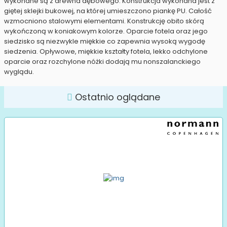
wykonane są z drewna dębowego. Konstrukcja wykonana jest z
giętej sklejki bukowej, na której umieszczono piankę PU. Całość
wzmocniono stalowymi elementami. Konstrukcję obito skórą
wykończoną w koniakowym kolorze. Oparcie fotela oraz jego
siedzisko są niezwykle miękkie co zapewnia wysoką wygodę
siedzenia. Opływowe, miękkie kształty fotela, lekko odchylone
oparcie oraz rozchylone nóżki dodają mu nonszalanckiego
wyglądu.
Ostatnio oglądane