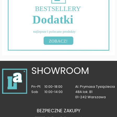
BESTSELLERY
Dodatki
najlepsze i polecane produkty
ZOBACZ!
SHOWROOM
Pn-Pt
10:00-18:00
Al. Prymasa Tysiąclecia
Sob
10:00-14:00
48A lok. B1
01-242 Warszawa
BEZPIECZNE ZAKUPY