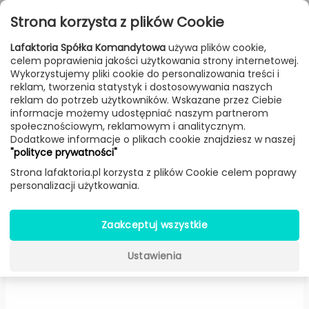
Przejdź do treści
Toggle
Strona korzysta z plików Cookie
navigat
Lafaktoria Spółka Komandytowa
używa plików cookie,
celem poprawienia jakości użytkowania strony internetowej.
FILTROWANIE & SORTOWANIE
Wykorzystujemy pliki cookie do personalizowania treści i
reklam, tworzenia statystyk i dostosowywania naszych
Meble
Producenci
Normann Copenhagen
Produkt
reklam do potrzeb użytkowników. Wskazane przez Ciebie
informacje możemy udostępniać naszym partnerom
społecznościowym, reklamowym i analitycznym.
Dodatkowe informacje o plikach cookie znajdziesz w naszej
Podnóżek Ace welur (Morski) -
"polityce prywatności"
Normann Copenhagen
Strona lafaktoria.pl korzysta z plików Cookie celem poprawy
personalizacji użytkowania.
Zaakceptuj wszystkie
Ustawienia