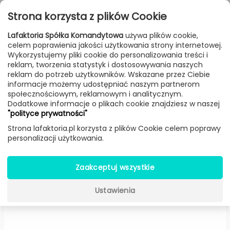
Przejdź do treści
Toggle
Strona korzysta z plików Cookie
navigat
Lafaktoria Spółka Komandytowa
używa plików cookie,
celem poprawienia jakości użytkowania strony internetowej.
FILTROWANIE & SORTOWANIE
Wykorzystujemy pliki cookie do personalizowania treści i
reklam, tworzenia statystyk i dostosowywania naszych
Meble
Producenci
Normann Copenhagen
Produkt
reklam do potrzeb użytkowników. Wskazane przez Ciebie
informacje możemy udostępniać naszym partnerom
społecznościowym, reklamowym i analitycznym.
Dodatkowe informacje o plikach cookie znajdziesz w naszej
Sofa Ace skóra (Czarna) -
"polityce prywatności"
Normann Copenhagen
Strona lafaktoria.pl korzysta z plików Cookie celem poprawy
personalizacji użytkowania.
Zaakceptuj wszystkie
Ustawienia