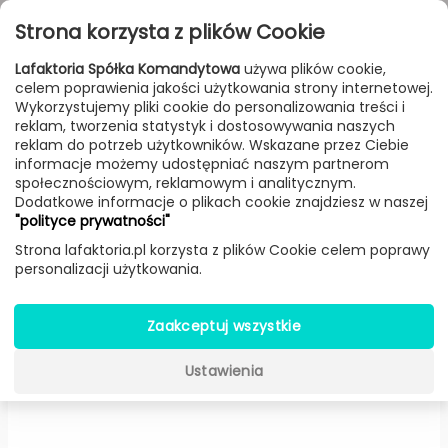
Przejdź do treści
Toggle
Strona korzysta z plików Cookie
navigat
Lafaktoria Spółka Komandytowa
używa plików cookie,
celem poprawienia jakości użytkowania strony internetowej.
FILTROWANIE & SORTOWANIE
Wykorzystujemy pliki cookie do personalizowania treści i
reklam, tworzenia statystyk i dostosowywania naszych
Lampy
Producenci
Antonangeli
Produkt
reklam do potrzeb użytkowników. Wskazane przez Ciebie
informacje możemy udostępniać naszym partnerom
społecznościowym, reklamowym i analitycznym.
Dodatkowe informacje o plikach cookie znajdziesz w naszej
Flex podłogowa (Czarna, H
"polityce prywatności"
max: 217 cm) -
Antonangeli
Strona lafaktoria.pl korzysta z plików Cookie celem poprawy
personalizacji użytkowania.
Zaakceptuj wszystkie
Ustawienia