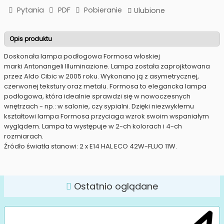
Pytania
PDF
Pobieranie
Ulubione
Opis produktu
Doskonała lampa podłogowa Formosa włoskiej
marki Antonangeli Illuminazione. Lampa została zaprojktowana
przez Aldo Cibic w 2005 roku. Wykonano ją z asymetrycznej,
czerwonej tekstury oraz metalu. Formosa to elegancka lampa
podłogowa, która idealnie sprawdzi się w nowoczesnych
wnętrzach - np.: w salonie, czy sypialni. Dzięki niezwykłemu
kształtowi lampa Formosa przyciaga wzrok swoim wspaniałym
wyglądem. Lampa ta występuje w 2-ch kolorach i 4-ch
rozmiarach.
Źródło światła stanowi: 2 x E14 HAL ECO 42W-FLUO 11W.
Ostatnio oglądane