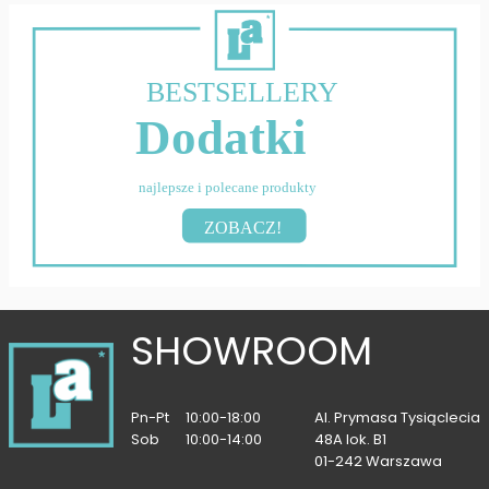
BESTSELLERY
Dodatki
najlepsze i polecane produkty
ZOBACZ!
SHOWROOM
Pn-Pt
10:00-18:00
Al. Prymasa Tysiąclecia
Sob
10:00-14:00
48A lok. B1
01-242 Warszawa