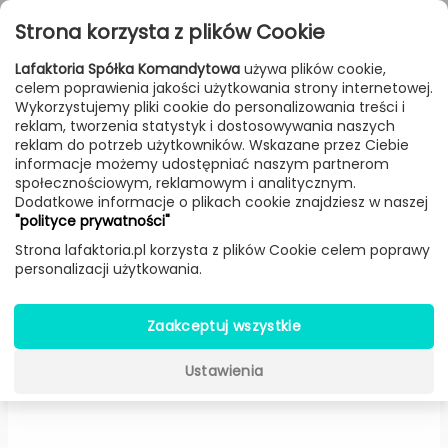
Przejdź do treści
Toggle
Strona korzysta z plików Cookie
navigat
Lafaktoria Spółka Komandytowa
używa plików cookie,
celem poprawienia jakości użytkowania strony internetowej.
FILTROWANIE & SORTOWANIE
Wykorzystujemy pliki cookie do personalizowania treści i
reklam, tworzenia statystyk i dostosowywania naszych
Lampy
Producenci
Antonangeli
Produkt
reklam do potrzeb użytkowników. Wskazane przez Ciebie
informacje możemy udostępniać naszym partnerom
społecznościowym, reklamowym i analitycznym.
Dodatkowe informacje o plikach cookie znajdziesz w naszej
Formosa podłogowa (Czerwona,
"polityce prywatności"
Ø: 30 cm x H: 175 cm) -
Strona lafaktoria.pl korzysta z plików Cookie celem poprawy
personalizacji użytkowania.
Antonangeli
Zaakceptuj wszystkie
Ustawienia