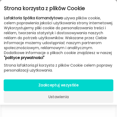
Przejdź do treści
Toggle
Strona korzysta z plików Cookie
navigat
Lafaktoria Spółka Komandytowa
używa plików cookie,
celem poprawienia jakości użytkowania strony internetowej.
FILTROWANIE & SORTOWANIE
Wykorzystujemy pliki cookie do personalizowania treści i
reklam, tworzenia statystyk i dostosowywania naszych
Lampy
Producenci
Antonangeli
Produkt
reklam do potrzeb użytkowników. Wskazane przez Ciebie
informacje możemy udostępniać naszym partnerom
społecznościowym, reklamowym i analitycznym.
Dodatkowe informacje o plikach cookie znajdziesz w naszej
Pulcinella zewnętrzna -
"polityce prywatności"
Antonangeli
Strona lafaktoria.pl korzysta z plików Cookie celem poprawy
personalizacji użytkowania.
Zaakceptuj wszystkie
Ustawienia