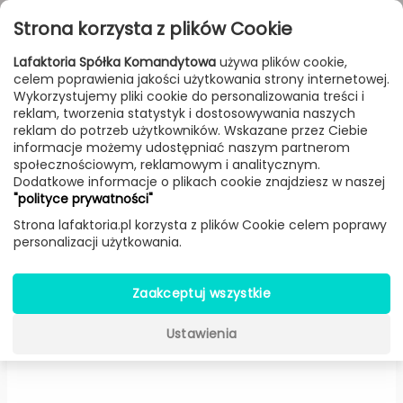
Przejdź do treści
Toggle
Strona korzysta z plików Cookie
navigat
Lafaktoria Spółka Komandytowa
używa plików cookie,
celem poprawienia jakości użytkowania strony internetowej.
FILTROWANIE & SORTOWANIE
Wykorzystujemy pliki cookie do personalizowania treści i
reklam, tworzenia statystyk i dostosowywania naszych
Lampy
Producenci
AQForm
Produkt
reklam do potrzeb użytkowników. Wskazane przez Ciebie
informacje możemy udostępniać naszym partnerom
społecznościowym, reklamowym i analitycznym.
Dodatkowe informacje o plikach cookie znajdziesz w naszej
Modern Glass Barrel TP E27
"polityce prywatności"
zwieszany (Biały struktura,
Strona lafaktoria.pl korzysta z plików Cookie celem poprawy
personalizacji użytkowania.
Podsufitka Ø 4,5 cm) -
AQForm
Zaakceptuj wszystkie
Ustawienia